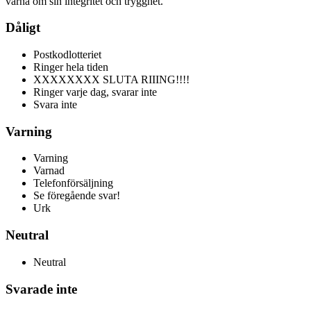
värna om sin integritet och trygghet.
Dåligt
Postkodlotteriet
Ringer hela tiden
XXXXXXXX SLUTA RIIING!!!!
Ringer varje dag, svarar inte
Svara inte
Varning
Varning
Varnad
Telefonförsäljning
Se föregående svar!
Urk
Neutral
Neutral
Svarade inte