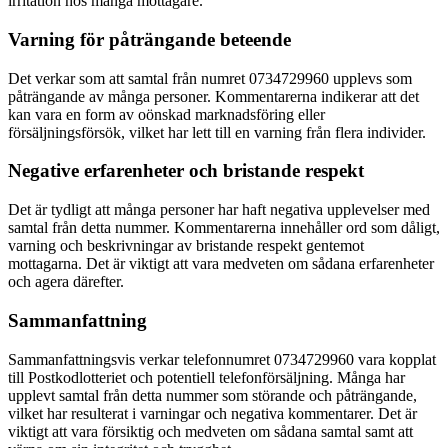
irritation hos många mottagare.
Varning för påträngande beteende
Det verkar som att samtal från numret 0734729960 upplevs som
påträngande av många personer. Kommentarerna indikerar att det
kan vara en form av oönskad marknadsföring eller
försäljningsförsök, vilket har lett till en varning från flera individer.
Negative erfarenheter och bristande respekt
Det är tydligt att många personer har haft negativa upplevelser med
samtal från detta nummer. Kommentarerna innehåller ord som dåligt,
varning och beskrivningar av bristande respekt gentemot
mottagarna. Det är viktigt att vara medveten om sådana erfarenheter
och agera därefter.
Sammanfattning
Sammanfattningsvis verkar telefonnumret 0734729960 vara kopplat
till Postkodlotteriet och potentiell telefonförsäljning. Många har
upplevt samtal från detta nummer som störande och påträngande,
vilket har resulterat i varningar och negativa kommentarer. Det är
viktigt att vara försiktig och medveten om sådana samtal samt att