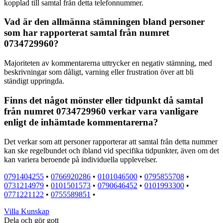
kopplad till samtal från detta telefonnummer.
Vad är den allmänna stämningen bland personer
som har rapporterat samtal från numret
0734729960?
Majoriteten av kommentarerna uttrycker en negativ stämning, med
beskrivningar som dåligt, varning eller frustration över att bli
ständigt uppringda.
Finns det något mönster eller tidpunkt då samtal
från numret 0734729960 verkar vara vanligare
enligt de inhämtade kommentarerna?
Det verkar som att personer rapporterar att samtal från detta nummer
kan ske regelbundet och ibland vid specifika tidpunkter, även om det
kan variera beroende på individuella upplevelser.
0791404255
•
0766920286
•
0101046500
•
0795855708
•
0731214979
•
0101501573
•
0790646452
•
0101993300
•
0771221122
•
0755589851
•
Villa Kunskap
Dela och gör gott