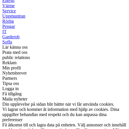
Energi
Värme
Service
Uppmuntran
Rörlig
Pengar
IT
Garderob
Soffa
Lär känna oss
Prata med oss
public relations
Reklam
Min profil
Nyhetsbrevet
Partners
Tipsa oss
Logga in
Få tillgång
Maila nyheter
Din upplevelse på sidan blir bättre när vi får använda cookies.
Vi lagrar och kommer åt information med hjälp av cookies. Dina
uppgifter behandlas med respekt och du kan anpassa dina
preferenser
Få åtkomst till och lagra data på enheten. Välj annonser och innehåll