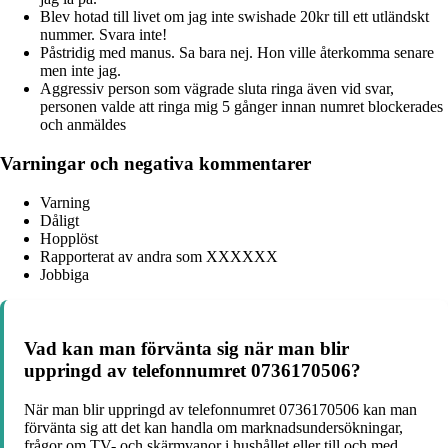
Blev hotad till livet om jag inte swishade 20kr till ett utländskt
nummer. Svara inte!
Påstridig med manus. Sa bara nej. Hon ville återkomma senare
men inte jag.
Aggressiv person som vägrade sluta ringa även vid svar,
personen valde att ringa mig 5 gånger innan numret blockerades
och anmäldes
Varningar och negativa kommentarer
Varning
Dåligt
Hopplöst
Rapporterat av andra som XXXXXX
Jobbiga
Vad kan man förvänta sig när man blir
uppringd av telefonnumret 0736170506?
När man blir uppringd av telefonnumret 0736170506 kan man
förvänta sig att det kan handla om marknadsundersökningar,
frågor om TV- och skärmvanor i hushållet eller till och med