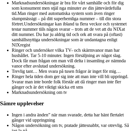
Marknadsundersökningar är bra för vårt samhälle och för dig
som konsument men stjäl nga minuter av din jättevärdefulla
tid.Man ringer med automatiska system som även ringer
slumpmässigt – på ditt superhemliga nummer – till din stora
förtret.Undersökningar kan ibland ta flera veckor och systemet
testar nummer tiils någon svarar – trots att de vet att du NIXat
ditt nummer. Du har ju aldrig tid och ork att svara på (oftast)
samhällsnyttiga undersökningar som är undantagna enligt
NIXregist
Ringer och undersöker vilka TV- och skärmvanor man har
hushållet. Tar 5-10 minuter. Ingen försäljning av något slag.
Dock får man frågan om man vill delta i insamling av nämnda
vanor efter avslutad undersökning.
Trevlig tant… Men svara på tusen frågor är inget för mig…
Ringer hela tiden dom ger sig inte att man inte vill bli uppringd.
Svarar man inte borde folk förstår att då ringer man inte fler
gånger och är det viktigt skicka ett sms
Marknadsundersökning om tv
Sämre upplevelser
Ingen i andra änden” när man svarade, detta har hänt flertalet
gånger vid uppringning
Någon undersökning om tv, pratade jättesnabbt, var otrevlig. Så
jag la på.