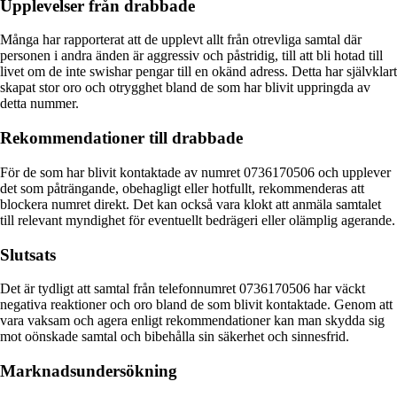
Upplevelser från drabbade
Många har rapporterat att de upplevt allt från otrevliga samtal där
personen i andra änden är aggressiv och påstridig, till att bli hotad till
livet om de inte swishar pengar till en okänd adress. Detta har självklart
skapat stor oro och otrygghet bland de som har blivit uppringda av
detta nummer.
Rekommendationer till drabbade
För de som har blivit kontaktade av numret 0736170506 och upplever
det som påträngande, obehagligt eller hotfullt, rekommenderas att
blockera numret direkt. Det kan också vara klokt att anmäla samtalet
till relevant myndighet för eventuellt bedrägeri eller olämplig agerande.
Slutsats
Det är tydligt att samtal från telefonnumret 0736170506 har väckt
negativa reaktioner och oro bland de som blivit kontaktade. Genom att
vara vaksam och agera enligt rekommendationer kan man skydda sig
mot oönskade samtal och bibehålla sin säkerhet och sinnesfrid.
Marknadsundersökning