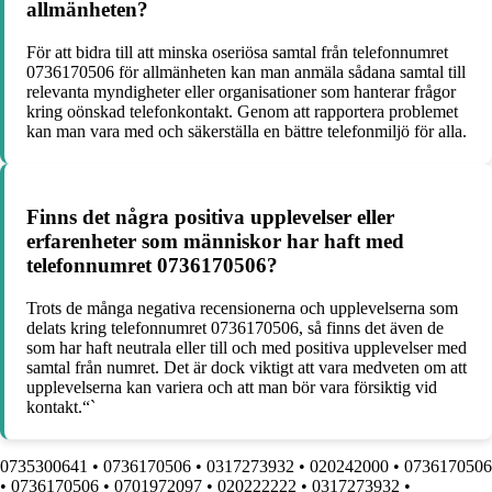
allmänheten?
För att bidra till att minska oseriösa samtal från telefonnumret
0736170506 för allmänheten kan man anmäla sådana samtal till
relevanta myndigheter eller organisationer som hanterar frågor
kring oönskad telefonkontakt. Genom att rapportera problemet
kan man vara med och säkerställa en bättre telefonmiljö för alla.
Finns det några positiva upplevelser eller
erfarenheter som människor har haft med
telefonnumret 0736170506?
Trots de många negativa recensionerna och upplevelserna som
delats kring telefonnumret 0736170506, så finns det även de
som har haft neutrala eller till och med positiva upplevelser med
samtal från numret. Det är dock viktigt att vara medveten om att
upplevelserna kan variera och att man bör vara försiktig vid
kontakt.“`
0735300641
•
0736170506
•
0317273932
•
020242000
•
0736170506
•
0736170506
•
0701972097
•
020222222
•
0317273932
•