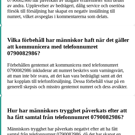
0790082986 har påverkats av tidigare erfarenheter som delats
av andra. Upplevelser av bedrägeri, dålig service och oseriösa
försök till försäljning har skapat en negativ inställning till
numret, vilket avspeglas i kommentarerna som delats.
Vilka förbehåll har människor haft när det gäller
att kommunicera med telefonnumret
0790082986?
Förbehållen gentemot att kommunicera med telefonnumret
0790082986 inkluderar att numret beskrivs som varningsvärt,
att man inte bör svara, att det kan vara bedrägligt samt att det
har kopplats till telefonförsäljning. Dessa förbehåll visar på en
generell skepsis och misstro gentemot numret och dess avsikter.
Hur har människors trygghet påverkats efter att
ha fått samtal från telefonnumret 0790082986?
Människors trygghet har påverkats negativt efter att ha fått
samtal från telefonnumret 0790082986, då det har skapat en