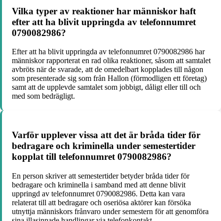
Vilka typer av reaktioner har människor haft
efter att ha blivit uppringda av telefonnumret
0790082986?
Efter att ha blivit uppringda av telefonnumret 0790082986 har
människor rapporterat en rad olika reaktioner, såsom att samtalet
avbröts när de svarade, att de omedelbart kopplades till någon
som presenterade sig som från Hallon (förmodligen ett företag)
samt att de upplevde samtalet som jobbigt, dåligt eller till och
med som bedrägligt.
Varför upplever vissa att det är bråda tider för
bedragare och kriminella under semestertider
kopplat till telefonnumret 0790082986?
En person skriver att semestertider betyder bråda tider för
bedragare och kriminella i samband med att denne blivit
uppringd av telefonnumret 0790082986. Detta kan vara
relaterat till att bedragare och oseriösa aktörer kan försöka
utnyttja människors frånvaro under semestern för att genomföra
sina illasinnade handlingar via telefonkontakt.