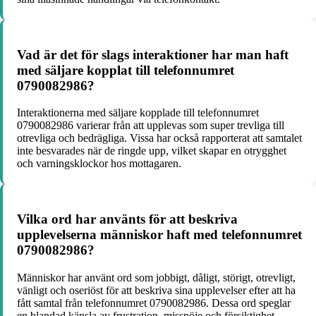
Vad är det för slags interaktioner har man haft
med säljare kopplat till telefonnumret
0790082986?
Interaktionerna med säljare kopplade till telefonnumret
0790082986 varierar från att upplevas som super trevliga till
otrevliga och bedrägliga. Vissa har också rapporterat att samtalet
inte besvarades när de ringde upp, vilket skapar en otrygghet
och varningsklockor hos mottagaren.
Vilka ord har använts för att beskriva
upplevelserna människor haft med telefonnumret
0790082986?
Människor har använt ord som jobbigt, dåligt, störigt, otrevligt,
vänligt och oseriöst för att beskriva sina upplevelser efter att ha
fått samtal från telefonnumret 0790082986. Dessa ord speglar
en blandad känsla av frustration, missnöje och försiktighet