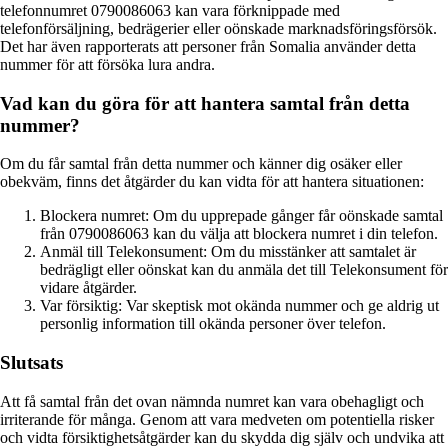
telefonnumret 0790086063 kan vara förknippade med
telefonförsäljning, bedrägerier eller oönskade marknadsföringsförsök.
Det har även rapporterats att personer från Somalia använder detta
nummer för att försöka lura andra.
Vad kan du göra för att hantera samtal från detta
nummer?
Om du får samtal från detta nummer och känner dig osäker eller
obekväm, finns det åtgärder du kan vidta för att hantera situationen:
Blockera numret: Om du upprepade gånger får oönskade samtal
från 0790086063 kan du välja att blockera numret i din telefon.
Anmäl till Telekonsument: Om du misstänker att samtalet är
bedrägligt eller oönskat kan du anmäla det till Telekonsument för
vidare åtgärder.
Var försiktig: Var skeptisk mot okända nummer och ge aldrig ut
personlig information till okända personer över telefon.
Slutsats
Att få samtal från det ovan nämnda numret kan vara obehagligt och
irriterande för många. Genom att vara medveten om potentiella risker
och vidta försiktighetsåtgärder kan du skydda dig själv och undvika att