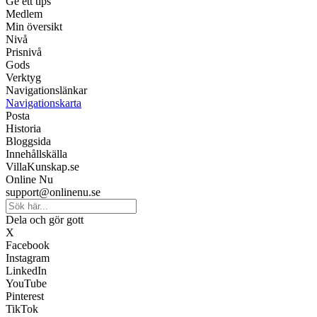
Ge ett tips
Medlem
Min översikt
Nivå
Prisnivå
Gods
Verktyg
Navigationslänkar
Navigationskarta
Posta
Historia
Bloggsida
Innehållskälla
VillaKunskap.se
Online Nu
support@onlinenu.se
Dela och gör gott
X
Facebook
Instagram
LinkedIn
YouTube
Pinterest
TikTok