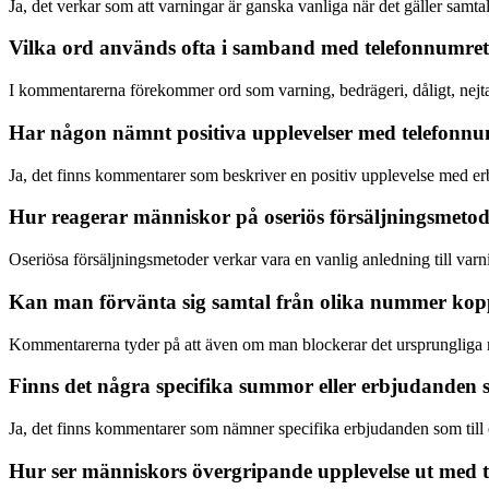
Ja, det verkar som att varningar är ganska vanliga när det gäller samta
Vilka ord används ofta i samband med telefonnumre
I kommentarerna förekommer ord som varning, bedrägeri, dåligt, nejtac
Har någon nämnt positiva upplevelser med telefonn
Ja, det finns kommentarer som beskriver en positiv upplevelse med erb
Hur reagerar människor på oseriös försäljningsmetod
Oseriösa försäljningsmetoder verkar vara en vanlig anledning till va
Kan man förvänta sig samtal från olika nummer kopp
Kommentarerna tyder på att även om man blockerar det ursprungliga 
Finns det några specifika summor eller erbjudande
Ja, det finns kommentarer som nämner specifika erbjudanden som till ex
Hur ser människors övergripande upplevelse ut med