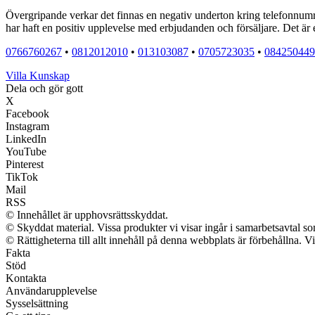
Övergripande verkar det finnas en negativ underton kring telefonnum
har haft en positiv upplevelse med erbjudanden och försäljare. Det är
0766760267
•
0812012010
•
013103087
•
0705723035
•
084250449
Villa Kunskap
Dela och gör gott
X
Facebook
Instagram
LinkedIn
YouTube
Pinterest
TikTok
Mail
RSS
© Innehållet är upphovsrättsskyddat.
© Skyddat material. Vissa produkter vi visar ingår i samarbetsavtal s
© Rättigheterna till allt innehåll på denna webbplats är förbehållna. 
Fakta
Stöd
Kontakta
Användarupplevelse
Sysselsättning