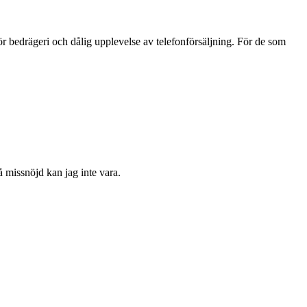
 bedrägeri och dålig upplevelse av telefonförsäljning. För de som
å missnöjd kan jag inte vara.