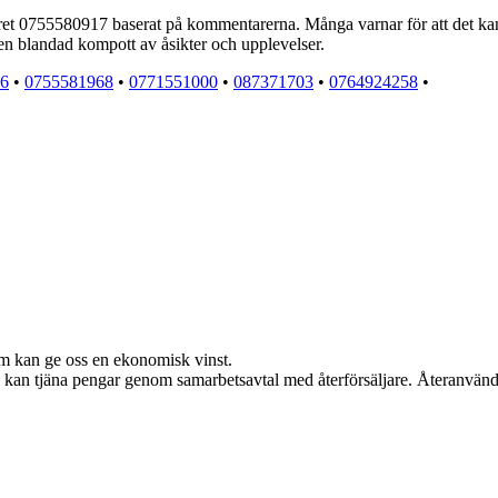
ret 0755580917 baserat på kommentarerna. Många varnar för att det kan
 en blandad kompott av åsikter och upplevelser.
6
•
0755581968
•
0771551000
•
087371703
•
0764924258
•
om kan ge oss en ekonomisk vinst.
Vi kan tjäna pengar genom samarbetsavtal med återförsäljare. Återanvänd