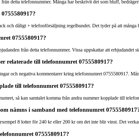
l från detta telefonnummer. Många har beskrivit det som bluff, bedrägeri
t 0755580917?
k och dåligt + telefonförsäljning regelbundet. Det tyder på att många 
umret 0755580917?
judanden från detta telefonnummer. Vissa uppskattar att erbjudandet stä
er relaterade till telefonnumret 0755580917?
rningar och negativa kommentarer kring telefonnumret 0755580917. Många
lade till telefonnumret 0755580917?
numret, så kan samtalet komma från andra nummer kopplade till telefon
n som nämns i samband med telefonnumret 0755580917
empel 8 lotter för 240 kr eller 200 kr om det inte blir vinst. Det verka
 telefonnumret 0755580917?