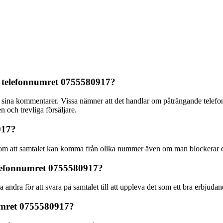
 telefonnumret 0755580917?
na kommentarer. Vissa nämner att det handlar om påträngande telefonför
 och trevliga försäljare.
917?
om att samtalet kan komma från olika nummer även om man blockerar d
elefonnumret 0755580917?
andra för att svara på samtalet till att uppleva det som ett bra erbjudande
numret 0755580917?