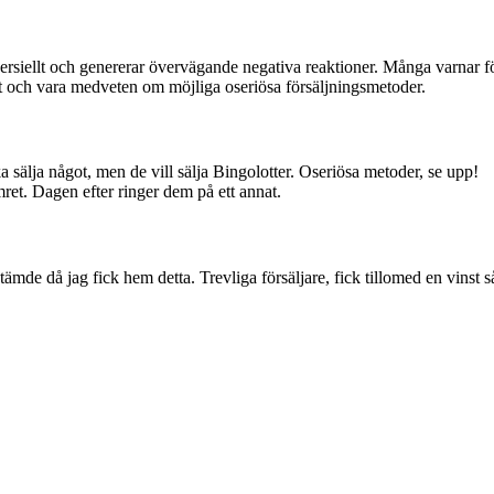
iellt och genererar övervägande negativa reaktioner. Många varnar för
t och vara medveten om möjliga oseriösa försäljningsmetoder.
 ska sälja något, men de vill sälja Bingolotter. Oseriösa metoder, se upp!
ret. Dagen efter ringer dem på ett annat.
tämde då jag fick hem detta. Trevliga försäljare, fick tillomed en vinst s