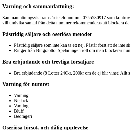
Varning och sammanfattning:
Sammanfattningsvis framstår telefonnumret 0755580917 som kontrovers
vill undvika samtal från detta nummer rekommenderas att blockera de
Påstridig säljare och oseriösa metoder
Påstridig säljare som inte kan ta ett nej. Påstår först att de inte
Ringer från Bingolotto. Spelar ingen roll om man blockerar num
Bra erbjudande och trevliga försäljare
Bra erbjudande (8 Lotter 240kr, 200kr om de ej blir vinst) Allt s
Varning för numret
Varning
Nejtack
Varning
Bluff
Bedrägeri
Oseriösa försök och dålig upplevelse