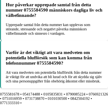
Hur påverkar upprepade samtal från detta
nummer 0755584590 människors dagliga liv och
välbefinnande?
Upprepade samtal från detta nummer kan upplevas som
störande, stressande och negativt påverka människors
välbefinnande och sinnesro i vardagen.
Varför är det viktigt att vara medveten om
potentiella blufförsök som kan komma från
telefonnummer 0755584590?
Att vara medveten om potentiella blufförsök från detta nummer
är viktigt för att undvika att bli lurad och för att skydda sig själv
och sina personuppgifter från obehörig åtkomst eller missbruk.
0755581678
•
054174488
•
0105835831
•
0790085224
•
0766921326
•
0751016959
•
0731738870
•
0101030500
•
0842504192
•
0771333310
•