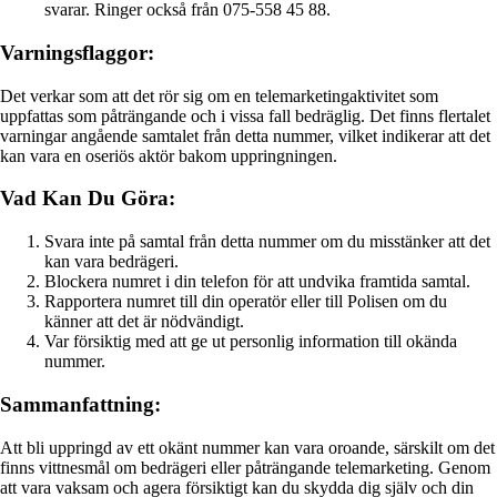
svarar. Ringer också från 075-558 45 88.
Varningsflaggor:
Det verkar som att det rör sig om en telemarketingaktivitet som
uppfattas som påträngande och i vissa fall bedräglig. Det finns flertalet
varningar angående samtalet från detta nummer, vilket indikerar att det
kan vara en oseriös aktör bakom uppringningen.
Vad Kan Du Göra:
Svara inte på samtal från detta nummer om du misstänker att det
kan vara bedrägeri.
Blockera numret i din telefon för att undvika framtida samtal.
Rapportera numret till din operatör eller till Polisen om du
känner att det är nödvändigt.
Var försiktig med att ge ut personlig information till okända
nummer.
Sammanfattning:
Att bli uppringd av ett okänt nummer kan vara oroande, särskilt om det
finns vittnesmål om bedrägeri eller påträngande telemarketing. Genom
att vara vaksam och agera försiktigt kan du skydda dig själv och din