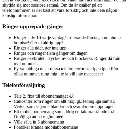
skydda sig mot oseriösa samtal. Om du är osäker på ett
telefonnummer, är det bäst att vara försiktig och inte dela någon
känslig information.
Ringer upprepade gånger
Ringer halv 10 varje vardag! Irriterande företag som phone-
bombar! Ger ni aldrig upp?
Ringer alla tider, ger inte upp
Ringer och ringer flera gånger om dagen
Ringer oavbrutet. Trycker av och blockerar. Ringer då från
nytt nummer.
Fy va jobbiga de är dessa telefon terrorister igen igen från
olika nummer, rung mig i te ja vill inte meeeeeeer
Telefonförsäljning
Tele 2, fixa till abonnemanget 🤔
Callcenter som ringer om allt möjligt,Bedrägliga samtal.
Verkar som säljarna blandar och svamlar om uppdraget.
Ett mobilabonnemang som aldrig en faktura stämde ifrån.
Omöjliga att ha o göra med.
Ville sälja in 3 abonnemang
Försöker kränga mobilabbonemang