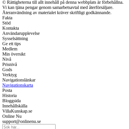
© Rättigheterna till allt innehåll på denna webbplats är förbehållna.
Vi kan tjäna pengar genom samarbetsavtal med återförsäljare.
Återanvändning av materialet kräver skriftligt godkännande.
Fakta
Stöd
Kontakta
Användarupplevelse
Sysselsättning
Ge ett tips
Medlem
Min översikt
Nivå
Prisnivå
Gods
Verktyg
Navigationslänkar
Navigationskarta
Posta
Historia
Bloggsida
Innehållskälla
VillaKunskap.se
Online Nu
support@onlinenu.se