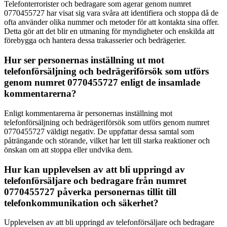
Telefonterrorister och bedragare som agerar genom numret
0770455727 har visat sig vara svåra att identifiera och stoppa då de
ofta använder olika nummer och metoder för att kontakta sina offer.
Detta gör att det blir en utmaning för myndigheter och enskilda att
förebygga och hantera dessa trakasserier och bedrägerier.
Hur ser personernas inställning ut mot
telefonförsäljning och bedrägeriförsök som utförs
genom numret 0770455727 enligt de insamlade
kommentarerna?
Enligt kommentarerna är personernas inställning mot
telefonförsäljning och bedrägeriförsök som utförs genom numret
0770455727 väldigt negativ. De uppfattar dessa samtal som
påträngande och störande, vilket har lett till starka reaktioner och
önskan om att stoppa eller undvika dem.
Hur kan upplevelsen av att bli uppringd av
telefonförsäljare och bedragare från numret
0770455727 påverka personernas tillit till
telefonkommunikation och säkerhet?
Upplevelsen av att bli uppringd av telefonförsäljare och bedragare