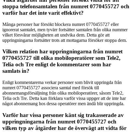
stoppa telefonsamtalen från numret 0770455727 och
varför har det inte varit effektivt?
Många personer har försökt blockera numret 0770455727 eller
ignorerat samtalet, men tyvärr fortsätter samtalen från olika nummer
vilket försvårar möjligheten att undvika dem. Detta gör att
uppringningarna fortsätter trots att mottagarna försöker stoppa dem.
Vilken relation har uppringningarna från numret
0770455727 till olika mobiloperatörer som Tele2,
Telia och Tre enligt de kommentarer som har
samlats in?
Enligt kommentarerna verkar personer som blivit uppringda från
numret 0770455727 associera samtal med försök till
abonnemangsförsäljning från olika mobiloperatörer, såsom Tele2,
Telia och Tre. Detta kan förklara varför vissa uppger att de inte har
något abonnemang hos dessa operatörer men ändå blir uppringda.
Varför har vissa personer känt sig trakasserade av
uppringningarna från numret 0770455727 och
vilken typ av åtgärder har de övervägt att vidta för