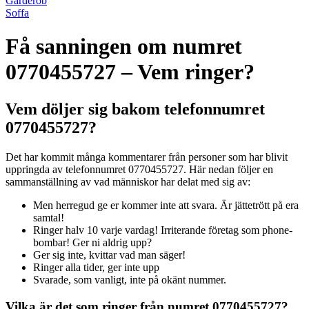
Garderob
Soffa
Få sanningen om numret
0770455727 – Vem ringer?
Vem döljer sig bakom telefonnumret
0770455727?
Det har kommit många kommentarer från personer som har blivit
uppringda av telefonnumret 0770455727. Här nedan följer en
sammanställning av vad människor har delat med sig av:
Men herregud ge er kommer inte att svara. Är jättetrött på era
samtal!
Ringer halv 10 varje vardag! Irriterande företag som phone-
bombar! Ger ni aldrig upp?
Ger sig inte, kvittar vad man säger!
Ringer alla tider, ger inte upp
Svarade, som vanligt, inte på okänt nummer.
Vilka är det som ringer från numret 0770455727?