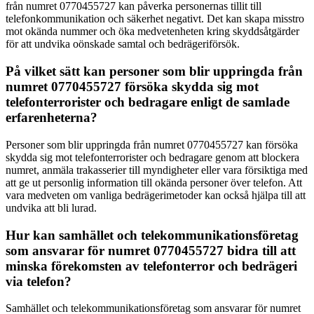
från numret 0770455727 kan påverka personernas tillit till
telefonkommunikation och säkerhet negativt. Det kan skapa misstro
mot okända nummer och öka medvetenheten kring skyddsåtgärder
för att undvika oönskade samtal och bedrägeriförsök.
På vilket sätt kan personer som blir uppringda från
numret 0770455727 försöka skydda sig mot
telefonterrorister och bedragare enligt de samlade
erfarenheterna?
Personer som blir uppringda från numret 0770455727 kan försöka
skydda sig mot telefonterrorister och bedragare genom att blockera
numret, anmäla trakasserier till myndigheter eller vara försiktiga med
att ge ut personlig information till okända personer över telefon. Att
vara medveten om vanliga bedrägerimetoder kan också hjälpa till att
undvika att bli lurad.
Hur kan samhället och telekommunikationsföretag
som ansvarar för numret 0770455727 bidra till att
minska förekomsten av telefonterror och bedrägeri
via telefon?
Samhället och telekommunikationsföretag som ansvarar för numret