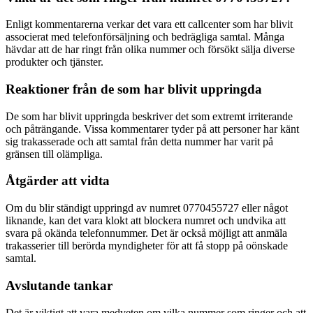
Enligt kommentarerna verkar det vara ett callcenter som har blivit
associerat med telefonförsäljning och bedrägliga samtal. Många
hävdar att de har ringt från olika nummer och försökt sälja diverse
produkter och tjänster.
Reaktioner från de som har blivit uppringda
De som har blivit uppringda beskriver det som extremt irriterande
och påträngande. Vissa kommentarer tyder på att personer har känt
sig trakasserade och att samtal från detta nummer har varit på
gränsen till olämpliga.
Åtgärder att vidta
Om du blir ständigt uppringd av numret 0770455727 eller något
liknande, kan det vara klokt att blockera numret och undvika att
svara på okända telefonnummer. Det är också möjligt att anmäla
trakasserier till berörda myndigheter för att få stopp på oönskade
samtal.
Avslutande tankar
Det är viktigt att vara medveten om vilka nummer som ringer och att