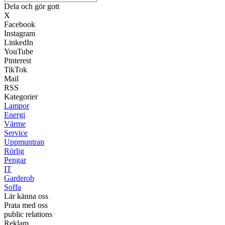
Dela och gör gott
X
Facebook
Instagram
LinkedIn
YouTube
Pinterest
TikTok
Mail
RSS
Kategorier
Lampor
Energi
Värme
Service
Uppmuntran
Rörlig
Pengar
IT
Garderob
Soffa
Lär känna oss
Prata med oss
public relations
Reklam