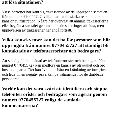
att lösa situationen?
Vissa personer har känt sig trakasserade av de upprepade samtalen
från numret 0770455727, vilket har lett till starka reaktioner och
känslor av frustration. Några har övervägt att anmäla trakasserierna
eller begränsa samtalet genom att be de som ringer att sluta, men
upplevelsen av trakasserier har ändå fortsatt.
Vilka konsekvenser kan det ha för personer som blir
uppringda från numret 0770455727 att ständigt bli
kontaktade av telefonterrorister och bedragare?
Att ständigt bli kontaktad av telefonterrorister och bedragare från
numret 0770455727 kan medföra en känsla av otrygghet och oro
hos mottagarna. Det kan även innebära en kränkning av integriteten
och leda till en negativ påverkan på välmåendet för de drabbade
personerna.
Varför kan det vara svårt att identifiera och stoppa
telefonterrorister och bedragare som agerar genom
numret 0770455727 enligt de samlade
kommentarerna?