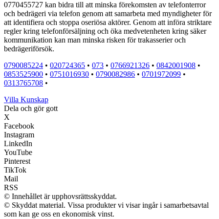
0770455727 kan bidra till att minska förekomsten av telefonterror
och bedrägeri via telefon genom att samarbeta med myndigheter för
att identifiera och stoppa oseriösa aktörer. Genom att införa striktare
regler kring telefonförsäljning och öka medvetenheten kring säker
kommunikation kan man minska risken för trakasserier och
bedrägeriförsök.
0790085224
•
020724365
•
073
•
0766921326
•
0842001908
•
0853525900
•
0751016930
•
0790082986
•
0701972099
•
0313765708
•
Villa Kunskap
Dela och gör gott
X
Facebook
Instagram
LinkedIn
YouTube
Pinterest
TikTok
Mail
RSS
© Innehållet är upphovsrättsskyddat.
© Skyddat material. Vissa produkter vi visar ingår i samarbetsavtal
som kan ge oss en ekonomisk vinst.