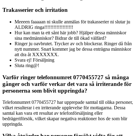
Trakasserier och irritation
Meeeen faaaaan ni skulle anmälas för trakasserier ni slutar ju
ALDRIG ringa!!!!!!!!!!!!!!!!!!!
Hur kan man ta ett sånt här jobb? Hjälper dessa människor
sina medmänniskor? Bidrar de till ökad välfärd?
Ringer ju oavbrutet. Trycker av och blockerar. Ringer då från
nytt nummer. Snart kommer jag be dessa enträgna människor
att dra åt XXXXXXX.
Svara ej! Försäljning
Sluta ring@!
Varför ringer telefonnumret 0770455727 så många
gånger och varför verkar det vara så irriterande för
personerna som blivit uppringda?
Telefonnumret 0770455727 har upprepade samtal till olika personer,
vilket resulterar i en irriterande upplevelse för mottagarna. Dessa
samtal kan vara ett resultat av telefonförsäljning eller
bedrägeriförsök, vilket skapar negativa reaktioner hos de som blir
uppringda.
Vilka åtgärder har personer försökt vidta för att