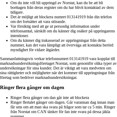
Om du inte vill bli uppringd av Norstat, kan du be att bli
borttagen från deras register om du har blivit kontaktad av dem
tidigare.
Det är möjligt att blockera numret 013141919 från din telefon
om det fortsätter att vara störande.
Var försiktig med att ge ut personlig information under
telefonsamtal, särskilt om du känner dig osäker på uppringarens
intentioner.
Om du känner dig trakasserad av uppringningar från detta
nummer, kan det vara lämpligt att överväga att kontakta berörd
myndighet för vidare åtgärder.
Sammanfattningsvis verkar telefonnumret 013141919 vara kopplat till
marknadsundersökningsföretaget Norstat, som genomför olika typer av
undersökningar för sina kunder. Det är viktigt att vara medveten om
sina rättigheter och möjligheter när det kommer till uppringningar från
företag som bedriver marknadsundersökningar.
Ringer flera gånger om dagen
Ringer flera gånger om dan går inte att blockera
Ringer flertalet gånger om dagen. Går varannan dag innan man
får sms om att man ska svara på frågor som tar ca 5 min. Ringer
från Norstat om CAN tänker för fan inte svara på dessa jäkla
nummer.