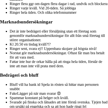
Ringer flera ggr om dagen flera dagar i rad, undvik och blockera
Ringer varje kväll. Vid 20-tiden. Så jobbiga
Ringer hela tiden. Och olika telefonnummer
Marknadsundersökningar
Det är inte bedrägeri eller försäljning utan ett företag som
genomför marknadsundersökningar för allt från små företag till
större organisationer.
Kl 20.50 en tisdag kväll?!?
Ringer sent, svara ej!! Uppenbara skojare på högsta nivå!
Norstat gör marknadsundersökningar. Oftast får man bra betalt
för att vara med.
Fattar inte hur de orkar hålla på att ringa hela tiden, förstår de
inte att man inte vill prata med dem.
Bedrägeri och bluff
Bluff vill ha bank id Spela in rösten så hittar man personen
snabbt
FakeLägger på när man svarar 😡
Spammar konstant på helger och kväll.
Svarade på finska och låtsades att inte förstå svenska. Tjejen bad
om ursäkt på engelska och sa att hon hade ringt fel