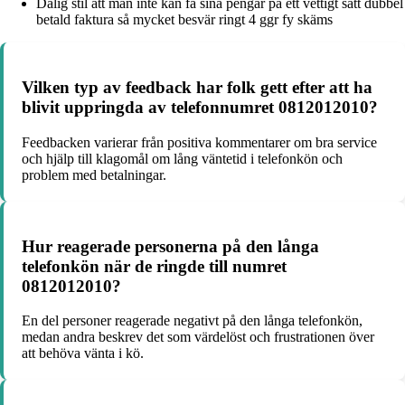
Dålig stil att man inte kan få sina pengar på ett vettigt sätt dubbel
betald faktura så mycket besvär ringt 4 ggr fy skäms
Vilken typ av feedback har folk gett efter att ha
blivit uppringda av telefonnumret 0812012010?
Feedbacken varierar från positiva kommentarer om bra service
och hjälp till klagomål om lång väntetid i telefonkön och
problem med betalningar.
Hur reagerade personerna på den långa
telefonkön när de ringde till numret
0812012010?
En del personer reagerade negativt på den långa telefonkön,
medan andra beskrev det som värdelöst och frustrationen över
att behöva vänta i kö.