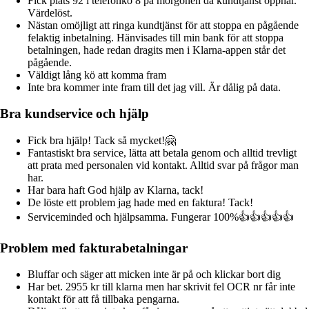
Fick plats 92 i telefonkö 8 på morgonen då kundtjänst öppnar.
Värdelöst.
Nästan omöjligt att ringa kundtjänst för att stoppa en pågående
felaktig inbetalning. Hänvisades till min bank för att stoppa
betalningen, hade redan dragits men i Klarna-appen står det
pågående.
Väldigt lång kö att komma fram
Inte bra kommer inte fram till det jag vill. Är dålig på data.
Bra kundservice och hjälp
Fick bra hjälp! Tack så mycket!🤗
Fantastiskt bra service, lätta att betala genom och alltid trevligt
att prata med personalen vid kontakt. Alltid svar på frågor man
har.
Har bara haft God hjälp av Klarna, tack!
De löste ett problem jag hade med en faktura! Tack!
Serviceminded och hjälpsamma. Fungerar 100%👍👍👍👍👍
Problem med fakturabetalningar
Bluffar och säger att micken inte är på och klickar bort dig
Har bet. 2955 kr till klarna men har skrivit fel OCR nr får inte
kontakt för att få tillbaka pengarna.