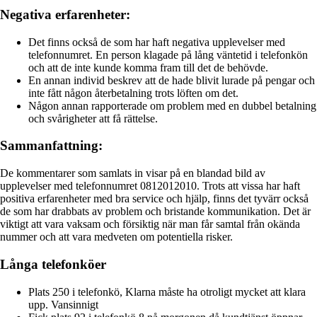
Negativa erfarenheter:
Det finns också de som har haft negativa upplevelser med
telefonnumret. En person klagade på lång väntetid i telefonkön
och att de inte kunde komma fram till det de behövde.
En annan individ beskrev att de hade blivit lurade på pengar och
inte fått någon återbetalning trots löften om det.
Någon annan rapporterade om problem med en dubbel betalning
och svårigheter att få rättelse.
Sammanfattning:
De kommentarer som samlats in visar på en blandad bild av
upplevelser med telefonnumret 0812012010. Trots att vissa har haft
positiva erfarenheter med bra service och hjälp, finns det tyvärr också
de som har drabbats av problem och bristande kommunikation. Det är
viktigt att vara vaksam och försiktig när man får samtal från okända
nummer och att vara medveten om potentiella risker.
Långa telefonköer
Plats 250 i telefonkö, Klarna måste ha otroligt mycket att klara
upp. Vansinnigt