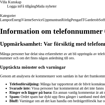
Villa Kunskap
Logga in
Få tillgång
Maila nyheter
Kategorier
Lampor
Energi
Värme
Service
Uppmuntran
Rörlig
Pengar
IT
Garderob
Sof
Information om telefonnummer
Uppmärksamhet: Var försiktig med telefo
Många personer har delat sina erfarenheter av att bli uppringda av te
nummer och om det finns någon anledning till oro.
Upptäckta mönster och varningar
Genom att analysera de kommentarer som samlats in har det framkommit
Telefonförsäljning:
Många har rapporterat att de blivit kontakta
Svarade inte:
Vissa personer har kommenterat att det inte fanns 
Ringer och lägger på bara:
En annan vanlig kommentar är att n
Spam:
Ordet spam har dykt upp flera gånger i samband med de
Bluff:
Varningar om att det kan handla om bedrägeriförsök har 