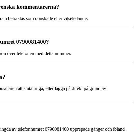
 svenska kommentarerna?
ch betraktas som oönskade eller vilseledande.
onnumret 0790081400?
tion över telefonen med detta nummer.
na?
äljaren att sluta ringa, eller lägga på direkt på grund av
ppringda av telefonnumret 0790081400 upprepade gånger och ibland