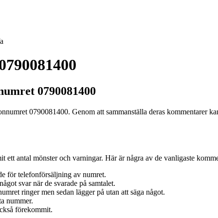
fa
 0790081400
nnumret 0790081400
lefonnumret 0790081400. Genom att sammanställa deras kommentarer kan v
 ett antal mönster och varningar. Här är några av de vanligaste komme
de för telefonförsäljning av numret.
något svar när de svarade på samtalet.
umret ringer men sedan lägger på utan att säga något.
tta nummer.
också förekommit.