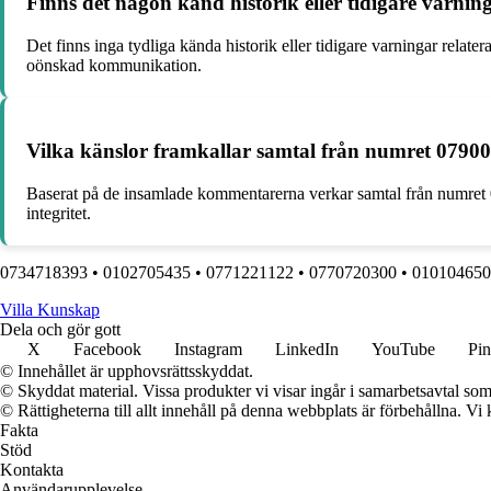
Finns det någon känd historik eller tidigare varnin
Det finns inga tydliga kända historik eller tidigare varningar rela
oönskad kommunikation.
Vilka känslor framkallar samtal från numret 0790
Baserat på de insamlade kommentarerna verkar samtal från numret 07
integritet.
0734718393
•
0102705435
•
0771221122
•
0770720300
•
010104650
Villa Kunskap
Dela och gör gott
X
Facebook
Instagram
LinkedIn
YouTube
Pin
© Innehållet är upphovsrättsskyddat.
© Skyddat material. Vissa produkter vi visar ingår i samarbetsavtal so
© Rättigheterna till allt innehåll på denna webbplats är förbehållna. V
Fakta
Stöd
Kontakta
Användarupplevelse