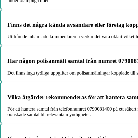
under olämpliga tider.
Finns det några kända avsändare eller företag kop
Utifrån de inhämtade kommentarerna verkar det vara oklart vilket fö
Har någon polisanmält samtal från numret 07900814
Det finns inga tydliga uppgifter om polisanmälningar kopplade till 
Vilka åtgärder rekommenderas för att hantera samta
För att hantera samtal från telefonnumret 0790081400 på ett säkert s
oönskade samtal till relevanta myndigheter.