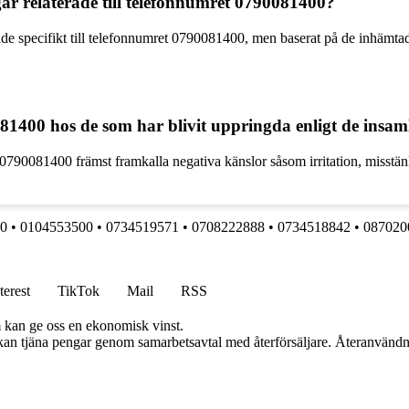
gar relaterade till telefonnumret 0790081400?
terade specifikt till telefonnumret 0790081400, men baserat på de inhämt
081400 hos de som har blivit uppringda enligt de ins
90081400 främst framkalla negativa känslor såsom irritation, misstänksa
0
•
0104553500
•
0734519571
•
0708222888
•
0734518842
•
087020
terest
TikTok
Mail
RSS
m kan ge oss en ekonomisk vinst.
i kan tjäna pengar genom samarbetsavtal med återförsäljare. Återanvändn