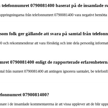
n telefonnumret 0790081400 baserat på de insamlade
uppringningarna från telefonnumret 0790081400 vara negativt bemötta o
som folk ger gällande att svara på samtal från telef
0 och rekommenderar att vara försiktig och inte dela personlig informa
umret 0790081400 enligt de rapporterade erfarenheter
tal från numret 0790081400 att antingen ignorera samtalet, be telefonförs
telefonnumret 0790081400?
re i de insamlade kommentarerna är att vissa upplever att de blir u