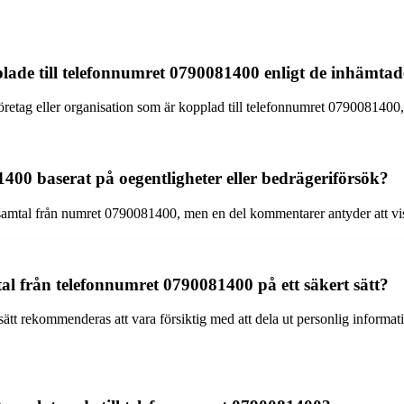
plade till telefonnumret 0790081400 enligt de inhämt
retag eller organisation som är kopplad till telefonnumret 0790081400, v
00 baserat på oegentligheter eller bedrägeriförsök?
samtal från numret 0790081400, men en del kommentarer antyder att vissa 
l från telefonnumret 0790081400 på ett säkert sätt?
ätt rekommenderas att vara försiktig med att dela ut personlig informati