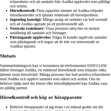
erfarenheter och att samtalet från Audika upplevdes som pålitligt
och seriöst.
Hörselkontroll:
Flera rapporter nämner att Audika erbjuder
hörselkontroller och tjänster relaterade till hörselproblem.
Ingenting konstigt:
Många ansåg att samtalet var helt normalt
och att Audika agerade på ett professionellt sätt.
Neutrala reaktioner:
Vissa personer uttryckte en neutral
inställning till samtalet och företaget.
Påträngande upplevelse:
Några få kunder upplevde samtalet
som påträngande och angav att de inte var intresserade av
Audikas tjänster.
Slutsats
Sammanfattningsvis kan vi konstatera att telefonnumret 0200111450
tillhör företaget Audika, en etablerad hörselklinik som erbjuder olika
tjänster inom hörselvård. Många personer har haft positiva erfarenheter
med Audika och upplevt samtalet som säkert och seriöst. Om du
behöver hjälp med din hörsel eller hörselhjälpmedel kan Audika vara
en pålitlig partner.
Hörselkontroll och köp av hörapparater
Behöver hörapparater så jag testar i en månad grattis om det