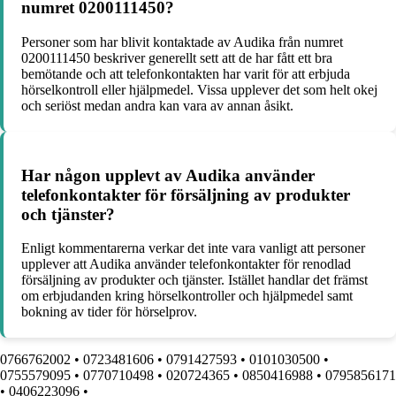
numret 0200111450?
Personer som har blivit kontaktade av Audika från numret
0200111450 beskriver generellt sett att de har fått ett bra
bemötande och att telefonkontakten har varit för att erbjuda
hörselkontroll eller hjälpmedel. Vissa upplever det som helt okej
och seriöst medan andra kan vara av annan åsikt.
Har någon upplevt av Audika använder
telefonkontakter för försäljning av produkter
och tjänster?
Enligt kommentarerna verkar det inte vara vanligt att personer
upplever att Audika använder telefonkontakter för renodlad
försäljning av produkter och tjänster. Istället handlar det främst
om erbjudanden kring hörselkontroller och hjälpmedel samt
bokning av tider för hörselprov.
0766762002
•
0723481606
•
0791427593
•
0101030500
•
0755579095
•
0770710498
•
020724365
•
0850416988
•
0795856171
•
0406223096
•