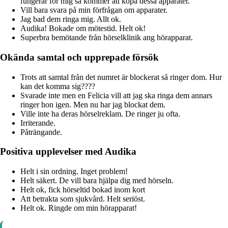
fungerar för mig så kommer att köpa dessa apparater.
Vill bara svara på min förfrågan om apparater.
Jag bad dem ringa mig. Allt ok.
Audika! Bokade om mötestid. Helt ok!
Superbra bemötande från hörselklinik ang hörapparat.
Okända samtal och upprepade försök
Trots att samtal från det numret är blockerat så ringer dom. Hur
kan det komma sig????
Svarade inte men en Felicia vill att jag ska ringa dem annars
ringer hon igen. Men nu har jag blockat dem.
Ville inte ha deras hörselreklam. De ringer ju ofta.
Irriterande.
Påträngande.
Positiva upplevelser med Audika
Helt i sin ordning. Inget problem!
Helt säkert. De vill bara hjälpa dig med hörseln.
Helt ok, fick hörseltid bokad inom kort
Att betrakta som sjukvård. Helt seriöst.
Helt ok. Ringde om min hörapparat!