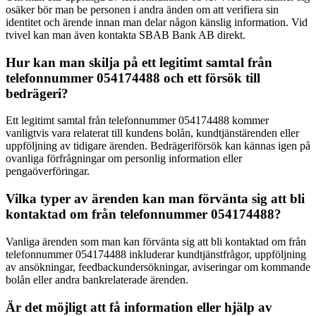
osäker bör man be personen i andra änden om att verifiera sin
identitet och ärende innan man delar någon känslig information. Vid
tvivel kan man även kontakta SBAB Bank AB direkt.
Hur kan man skilja på ett legitimt samtal från
telefonnummer 054174488 och ett försök till
bedrägeri?
Ett legitimt samtal från telefonnummer 054174488 kommer
vanligtvis vara relaterat till kundens bolån, kundtjänstärenden eller
uppföljning av tidigare ärenden. Bedrägeriförsök kan kännas igen på
ovanliga förfrågningar om personlig information eller
pengaöverföringar.
Vilka typer av ärenden kan man förvänta sig att bli
kontaktad om från telefonnummer 054174488?
Vanliga ärenden som man kan förvänta sig att bli kontaktad om från
telefonnummer 054174488 inkluderar kundtjänstfrågor, uppföljning
av ansökningar, feedbackundersökningar, aviseringar om kommande
bolån eller andra bankrelaterade ärenden.
Är det möjligt att få information eller hjälp av