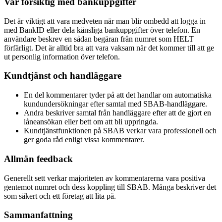
Var försiktig med bankuppgifter
Det är viktigt att vara medveten när man blir ombedd att logga in
med BankID eller dela känsliga bankuppgifter över telefon. En
användare beskrev en sådan begäran från numret som HELT
förfärligt. Det är alltid bra att vara vaksam när det kommer till att ge
ut personlig information över telefon.
Kundtjänst och handläggare
En del kommentarer tyder på att det handlar om automatiska
kundundersökningar efter samtal med SBAB-handläggare.
Andra beskriver samtal från handläggare efter att de gjort en
låneansökan eller bett om att bli uppringda.
Kundtjänstfunktionen på SBAB verkar vara professionell och
ger goda råd enligt vissa kommentarer.
Allmän feedback
Generellt sett verkar majoriteten av kommentarerna vara positiva
gentemot numret och dess koppling till SBAB. Många beskriver det
som säkert och ett företag att lita på.
Sammanfattning