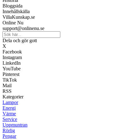
Historia
Bloggsida
Innehållskälla
VillaKunskap.se
Online Nu
support@onlinenu.se
Dela och gör gott
X
Facebook
Instagram
LinkedIn
YouTube
Pinterest
TikTok
Mail
RSS
Kategorier
Lampor
Energi
Värme
Service
Uppmuntran
Rörlig
Pengar