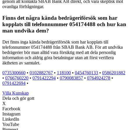
genom att kontakta SBAB Bank AB direkt, och vara skeptisk mot
ovanliga förfrågningar.
Finns det några kända bedrägeriförsök som har
kopplats till telefonnummer 054174488 och hur kan
man undvika dem?
Det finns inga kända bedrägeriförsök som har kopplats till
telefonnummer 054174488 från SBAB Bank AB. För att undvika
bedrägerier bör man alltid vara försiktig med att dela personlig
information och aldrig göra betalningar utan att först verifiera
äktheten av samtalet.
0735300660
•
0102882767
•
118100
•
0454760133
•
0586201882
•
0766760220
•
0791422294
•
0790083857
•
0764924278
•
0791422694
•
Villa Kunskap
Dela och gör gott
X
Facebook
Instagram
LinkedIn
YouTube
Pinterest