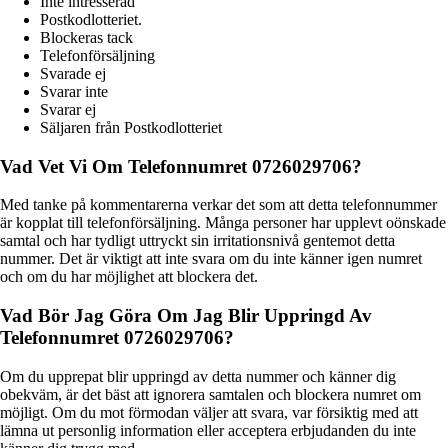
Inte intresserad
Postkodlotteriet.
Blockeras tack
Telefonförsäljning
Svarade ej
Svarar inte
Svarar ej
Säljaren från Postkodlotteriet
Vad Vet Vi Om Telefonnumret 0726029706?
Med tanke på kommentarerna verkar det som att detta telefonnummer
är kopplat till telefonförsäljning. Många personer har upplevt oönskade
samtal och har tydligt uttryckt sin irritationsnivå gentemot detta
nummer. Det är viktigt att inte svara om du inte känner igen numret
och om du har möjlighet att blockera det.
Vad Bör Jag Göra Om Jag Blir Uppringd Av
Telefonnumret 0726029706?
Om du upprepat blir uppringd av detta nummer och känner dig
obekväm, är det bäst att ignorera samtalen och blockera numret om
möjligt. Om du mot förmodan väljer att svara, var försiktig med att
lämna ut personlig information eller acceptera erbjudanden du inte