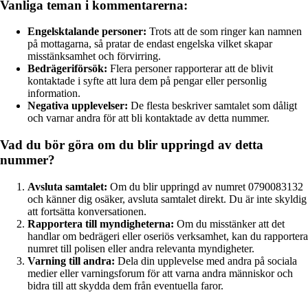
Vanliga teman i kommentarerna:
Engelsktalande personer:
Trots att de som ringer kan namnen
på mottagarna, så pratar de endast engelska vilket skapar
misstänksamhet och förvirring.
Bedrägeriförsök:
Flera personer rapporterar att de blivit
kontaktade i syfte att lura dem på pengar eller personlig
information.
Negativa upplevelser:
De flesta beskriver samtalet som dåligt
och varnar andra för att bli kontaktade av detta nummer.
Vad du bör göra om du blir uppringd av detta
nummer?
Avsluta samtalet:
Om du blir uppringd av numret 0790083132
och känner dig osäker, avsluta samtalet direkt. Du är inte skyldig
att fortsätta konversationen.
Rapportera till myndigheterna:
Om du misstänker att det
handlar om bedrägeri eller oseriös verksamhet, kan du rapportera
numret till polisen eller andra relevanta myndigheter.
Varning till andra:
Dela din upplevelse med andra på sociala
medier eller varningsforum för att varna andra människor och
bidra till att skydda dem från eventuella faror.