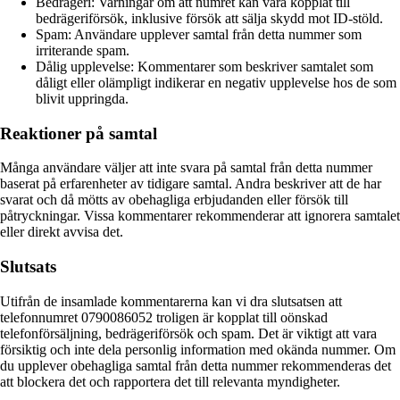
Bedrägeri: Varningar om att numret kan vara kopplat till
bedrägeriförsök, inklusive försök att sälja skydd mot ID-stöld.
Spam: Användare upplever samtal från detta nummer som
irriterande spam.
Dålig upplevelse: Kommentarer som beskriver samtalet som
dåligt eller olämpligt indikerar en negativ upplevelse hos de som
blivit uppringda.
Reaktioner på samtal
Många användare väljer att inte svara på samtal från detta nummer
baserat på erfarenheter av tidigare samtal. Andra beskriver att de har
svarat och då mötts av obehagliga erbjudanden eller försök till
påtryckningar. Vissa kommentarer rekommenderar att ignorera samtalet
eller direkt avvisa det.
Slutsats
Utifrån de insamlade kommentarerna kan vi dra slutsatsen att
telefonnumret 0790086052 troligen är kopplat till oönskad
telefonförsäljning, bedrägeriförsök och spam. Det är viktigt att vara
försiktig och inte dela personlig information med okända nummer. Om
du upplever obehagliga samtal från detta nummer rekommenderas det
att blockera det och rapportera det till relevanta myndigheter.