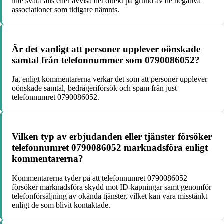
inte svara alls eller avvisa det direkt på grund av de negativa
associationer som tidigare nämnts.
Är det vanligt att personer upplever oönskade
samtal från telefonnummer som 0790086052?
Ja, enligt kommentarerna verkar det som att personer upplever
oönskade samtal, bedrägeriförsök och spam från just
telefonnumret 0790086052.
Vilken typ av erbjudanden eller tjänster försöker
telefonnumret 0790086052 marknadsföra enligt
kommentarerna?
Kommentarerna tyder på att telefonnumret 0790086052
försöker marknadsföra skydd mot ID-kapningar samt genomför
telefonförsäljning av okända tjänster, vilket kan vara misstänkt
enligt de som blivit kontaktade.