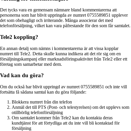
Det tycks vara en gemensam nämnare bland kommentarerna att
personerna som har blivit uppringda av numret 0755589851 upplever
det som obehagligt och irriterande. Många associerar det med
telefonförsäljning, vilket kan vara påfrestande för den som får samtalet.
Tele2 koppling?
En annan detalj som nämns i kommentarerna är att vissa kopplar
numret till Tele2. Detta skulle kunna indikera att det rör sig om en
försäljningskampanj eller marknadsföringsaktivitet från Tele2 eller ett
företag som samarbetar med dem.
Vad kan du göra?
Om du också har blivit uppringd av numret 0755589851 och inte vill
fortsätta få sådana samtal kan du göra följande:
Blokkera numret från din telefon
Anmäl det till PTS (Post- och telestyrelsen) om det upplevs som
otillbörlig telefonförsäljning
Om samtalet kommer från Tele2 kan du kontakta deras
kundtjänst för att förtydliga att du inte vill bli kontaktad för
försäljning