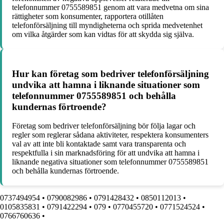
telefonnummer 0755589851 genom att vara medvetna om sina
rättigheter som konsumenter, rapportera otillåten
telefonförsäljning till myndigheterna och sprida medvetenhet
om vilka åtgärder som kan vidtas för att skydda sig själva.
Hur kan företag som bedriver telefonförsäljning
undvika att hamna i liknande situationer som
telefonnummer 0755589851 och behålla
kundernas förtroende?
Företag som bedriver telefonförsäljning bör följa lagar och
regler som reglerar sådana aktiviteter, respektera konsumenters
val av att inte bli kontaktade samt vara transparenta och
respektfulla i sin marknadsföring för att undvika att hamna i
liknande negativa situationer som telefonnummer 0755589851
och behålla kundernas förtroende.
0737494954
•
0790082986
•
0791428432
•
0850112013
•
0105835831
•
0791422294
•
079
•
0770455720
•
0771524524
•
0766760636
•