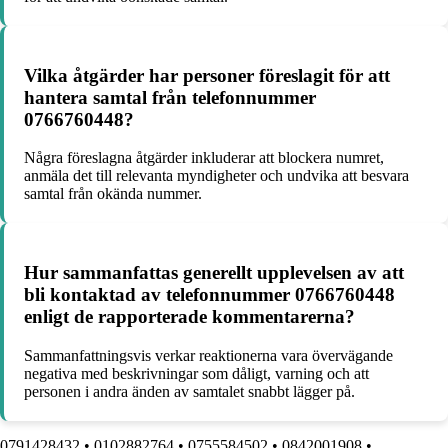
Vilka åtgärder har personer föreslagit för att
hantera samtal från telefonnummer
0766760448?
Några föreslagna åtgärder inkluderar att blockera numret,
anmäla det till relevanta myndigheter och undvika att besvara
samtal från okända nummer.
Hur sammanfattas generellt upplevelsen av att
bli kontaktad av telefonnummer 0766760448
enligt de rapporterade kommentarerna?
Sammanfattningsvis verkar reaktionerna vara övervägande
negativa med beskrivningar som dåligt, varning och att
personen i andra änden av samtalet snabbt lägger på.
0791428432
•
0102882764
•
0755584502
•
0842001908
•