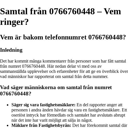
Samtal från 0766760448 – Vem
ringer?
Vem är bakom telefonnumret 0766760448?
Inledning
Det har kommit många kommentarer från personer som har fått samtal
från numret 0766760448. Här nedan delar vi med oss av
sammanställda upplevelser och erfarenheter för att ge en överblick över
vad människor har rapporterat om samtal från detta nummer.
Vad säger människorna om samtal från numret
0766760448?
Säger sig vara fastighetsmäklare:
En del rapporter anger att
personen i andra änden hävdar sig vara en fastighetsmäklare. Ett
oseriöst intryck har förmedlats och samtalet har avslutats abrupt
när det inte har varit möjligt att sälja in något.
Mäklare från Fastighetsbyrån:
Det har förekommit samtal där