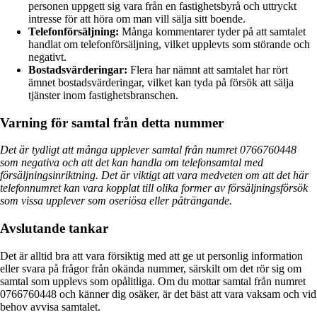
personen uppgett sig vara från en fastighetsbyrå och uttryckt
intresse för att höra om man vill sälja sitt boende.
Telefonförsäljning:
Många kommentarer tyder på att samtalet
handlat om telefonförsäljning, vilket upplevts som störande och
negativt.
Bostadsvärderingar:
Flera har nämnt att samtalet har rört
ämnet bostadsvärderingar, vilket kan tyda på försök att sälja
tjänster inom fastighetsbranschen.
Varning för samtal från detta nummer
Det är tydligt att många upplever samtal från numret 0766760448
som negativa och att det kan handla om telefonsamtal med
försäljningsinriktning. Det är viktigt att vara medveten om att det här
telefonnumret kan vara kopplat till olika former av försäljningsförsök
som vissa upplever som oseriösa eller påträngande.
Avslutande tankar
Det är alltid bra att vara försiktig med att ge ut personlig information
eller svara på frågor från okända nummer, särskilt om det rör sig om
samtal som upplevs som opålitliga. Om du mottar samtal från numret
0766760448 och känner dig osäker, är det bäst att vara vaksam och vid
behov avvisa samtalet.