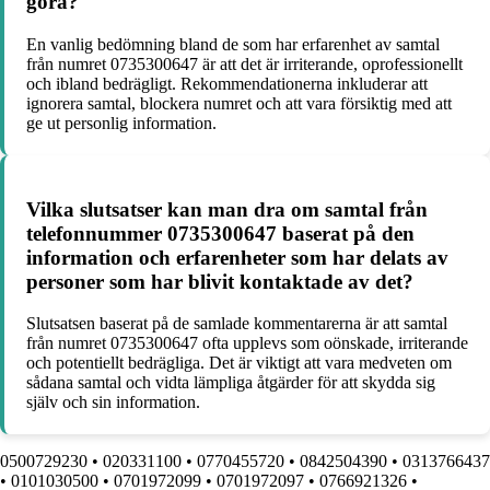
göra?
En vanlig bedömning bland de som har erfarenhet av samtal
från numret 0735300647 är att det är irriterande, oprofessionellt
och ibland bedrägligt. Rekommendationerna inkluderar att
ignorera samtal, blockera numret och att vara försiktig med att
ge ut personlig information.
Vilka slutsatser kan man dra om samtal från
telefonnummer 0735300647 baserat på den
information och erfarenheter som har delats av
personer som har blivit kontaktade av det?
Slutsatsen baserat på de samlade kommentarerna är att samtal
från numret 0735300647 ofta upplevs som oönskade, irriterande
och potentiellt bedrägliga. Det är viktigt att vara medveten om
sådana samtal och vidta lämpliga åtgärder för att skydda sig
själv och sin information.
0500729230
•
020331100
•
0770455720
•
0842504390
•
0313766437
•
0101030500
•
0701972099
•
0701972097
•
0766921326
•