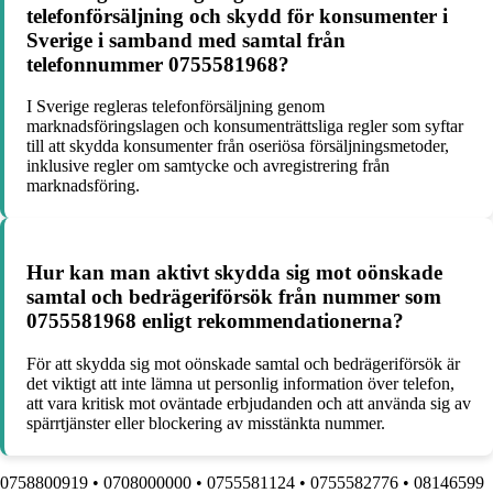
telefonförsäljning och skydd för konsumenter i
Sverige i samband med samtal från
telefonnummer 0755581968?
I Sverige regleras telefonförsäljning genom
marknadsföringslagen och konsumenträttsliga regler som syftar
till att skydda konsumenter från oseriösa försäljningsmetoder,
inklusive regler om samtycke och avregistrering från
marknadsföring.
Hur kan man aktivt skydda sig mot oönskade
samtal och bedrägeriförsök från nummer som
0755581968 enligt rekommendationerna?
För att skydda sig mot oönskade samtal och bedrägeriförsök är
det viktigt att inte lämna ut personlig information över telefon,
att vara kritisk mot oväntade erbjudanden och att använda sig av
spärrtjänster eller blockering av misstänkta nummer.
0758800919
•
0708000000
•
0755581124
•
0755582776
•
08146599