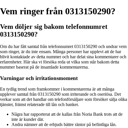
Vem ringer från 0313150290?
Vem döljer sig bakom telefonnumret
0313150290?
Om du har fått samtal från telefonnumret 0313150290 och undrar vem
som ringer, är du inte ensam. Många personer har upplevt att de har
blivit kontaktade av detta nummer och har delat sina kommentarer och
erfarenheter. Här ska vi försöka reda ut vilka som står bakom detta
nummer baserat på de insamlade kommentarerna.
Varningar och irritationsmoment
En tydlig trend som framkommer i kommentarerna är att många
upplever samtal från 0313150290 som irriterande och oseriösa. Det
verkar som att det handlar om telefonförsäljare som försöker sälja olika
tjänster, främst relaterade till lån och banker.
Några har rapporterat att de kallas från Noria Bank trots att de
inte är kunder där.
Andra nämner att de erbjuds bättre räntor på befintliga lån.