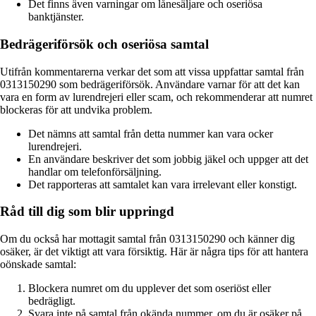
Det finns även varningar om lånesäljare och oseriösa
banktjänster.
Bedrägeriförsök och oseriösa samtal
Utifrån kommentarerna verkar det som att vissa uppfattar samtal från
0313150290 som bedrägeriförsök. Användare varnar för att det kan
vara en form av lurendrejeri eller scam, och rekommenderar att numret
blockeras för att undvika problem.
Det nämns att samtal från detta nummer kan vara ocker
lurendrejeri.
En användare beskriver det som jobbig jäkel och uppger att det
handlar om telefonförsäljning.
Det rapporteras att samtalet kan vara irrelevant eller konstigt.
Råd till dig som blir uppringd
Om du också har mottagit samtal från 0313150290 och känner dig
osäker, är det viktigt att vara försiktig. Här är några tips för att hantera
oönskade samtal:
Blockera numret om du upplever det som oseriöst eller
bedrägligt.
Svara inte på samtal från okända nummer, om du är osäker på