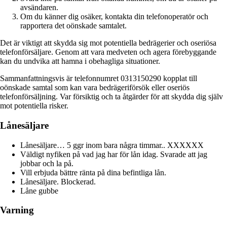
avsändaren.
Om du känner dig osäker, kontakta din telefonoperatör och
rapportera det oönskade samtalet.
Det är viktigt att skydda sig mot potentiella bedrägerier och oseriösa
telefonförsäljare. Genom att vara medveten och agera förebyggande
kan du undvika att hamna i obehagliga situationer.
Sammanfattningsvis är telefonnumret 0313150290 kopplat till
oönskade samtal som kan vara bedrägeriförsök eller oseriös
telefonförsäljning. Var försiktig och ta åtgärder för att skydda dig själv
mot potentiella risker.
Lånesäljare
Lånesäljare… 5 ggr inom bara några timmar.. XXXXXX
Väldigt nyfiken på vad jag har för lån idag. Svarade att jag
jobbar och la på.
Vill erbjuda bättre ränta på dina befintliga lån.
Lånesäljare. Blockerad.
Låne gubbe
Varning