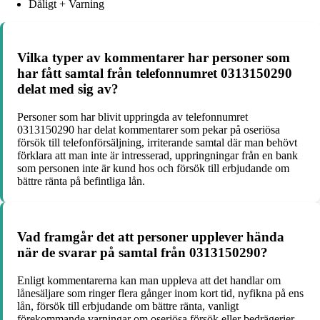
Dåligt + Varning
Vilka typer av kommentarer har personer som
har fått samtal från telefonnumret 0313150290
delat med sig av?
Personer som har blivit uppringda av telefonnumret
0313150290 har delat kommentarer som pekar på oseriösa
försök till telefonförsäljning, irriterande samtal där man behövt
förklara att man inte är intresserad, uppringningar från en bank
som personen inte är kund hos och försök till erbjudande om
bättre ränta på befintliga lån.
Vad framgår det att personer upplever hända
när de svarar på samtal från 0313150290?
Enligt kommentarerna kan man uppleva att det handlar om
lånesäljare som ringer flera gånger inom kort tid, nyfikna på ens
lån, försök till erbjudande om bättre ränta, vanligt
förekommande varningar om oseriösa försök eller bedrägerier,