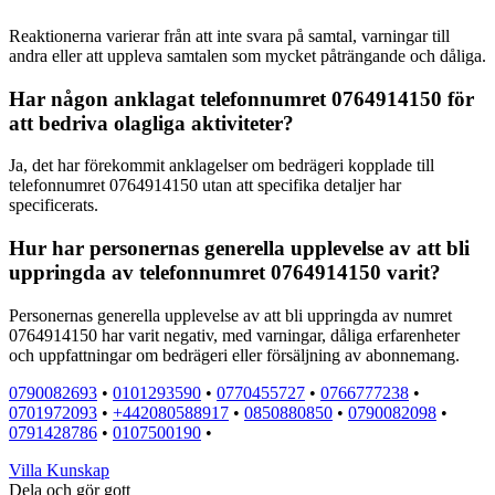
Reaktionerna varierar från att inte svara på samtal, varningar till
andra eller att uppleva samtalen som mycket påträngande och dåliga.
Har någon anklagat telefonnumret 0764914150 för
att bedriva olagliga aktiviteter?
Ja, det har förekommit anklagelser om bedrägeri kopplade till
telefonnumret 0764914150 utan att specifika detaljer har
specificerats.
Hur har personernas generella upplevelse av att bli
uppringda av telefonnumret 0764914150 varit?
Personernas generella upplevelse av att bli uppringda av numret
0764914150 har varit negativ, med varningar, dåliga erfarenheter
och uppfattningar om bedrägeri eller försäljning av abonnemang.
0790082693
•
0101293590
•
0770455727
•
0766777238
•
0701972093
•
+442080588917
•
0850880850
•
0790082098
•
0791428786
•
0107500190
•
Villa Kunskap
Dela och gör gott