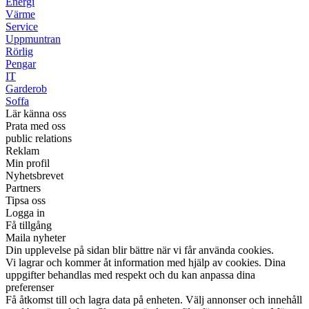
Energi
Värme
Service
Uppmuntran
Rörlig
Pengar
IT
Garderob
Soffa
Lär känna oss
Prata med oss
public relations
Reklam
Min profil
Nyhetsbrevet
Partners
Tipsa oss
Logga in
Få tillgång
Maila nyheter
Din upplevelse på sidan blir bättre när vi får använda cookies.
Vi lagrar och kommer åt information med hjälp av cookies. Dina
uppgifter behandlas med respekt och du kan anpassa dina
preferenser
Få åtkomst till och lagra data på enheten. Välj annonser och innehåll