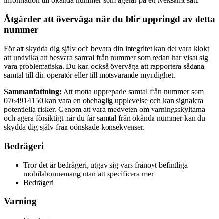
information till okända nummer som agerar på ett tveksamt sätt.
Åtgärder att överväga när du blir uppringd av detta
nummer
För att skydda dig själv och bevara din integritet kan det vara klokt
att undvika att besvara samtal från nummer som redan har visat sig
vara problematiska. Du kan också överväga att rapportera sådana
samtal till din operatör eller till motsvarande myndighet.
Sammanfattning:
Att motta upprepade samtal från nummer som
0764914150 kan vara en obehaglig upplevelse och kan signalera
potentiella risker. Genom att vara medveten om varningsskyltarna
och agera försiktigt när du får samtal från okända nummer kan du
skydda dig själv från oönskade konsekvenser.
Bedrägeri
Tror det är bedrägeri, utgav sig vars frånoyt befintliga
mobilabonnemang utan att specificera mer
Bedrägeri
Varning