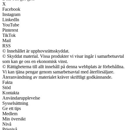
X
Facebook
Instagram
LinkedIn
YouTube
Pinterest
TikTok
Mail
RSS
© Innehållet är upphovsrättsskyddat.
© Skyddat material. Vissa produkter vi visar ingår i samarbetsavtal
som kan ge oss en ekonomisk vinst.
© Rättigheterna till allt innehåll på denna webbplats är förbehållna.
Vi kan tjäna pengar genom samarbetsavtal med återförsäljare.
Återanvändning av materialet kräver skriftligt godkännande.
Fakta
Stöd
Kontakta
Användarupplevelse
Sysselsättning
Ge ett tips
Medlem
Min översikt
Nivå
Prisnivå