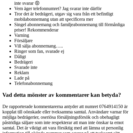
inte svarar 😡
Vem äger telefonnumret? Jag svarar inte därför
Tror det är bedrägeri, utgav sig vara från ett befintligt
mobilabonnemang utan att specificera mer
Singel abonnemang och familjeabonnemang till förmånliga
priser! Rekommenderar
Varning
Försäljare
Vill sälja abonnemang…..
Ringer som fan, svarade ej
Dåligt
Bedrägeri
Svarade inte
Reklam
Lade på
Telefonabonnemang
Vad detta mönster av kommentarer kan betyda?
De rapporterade kommentarerna antyder att numret 0764914150 är
kopplat till oönskade eller tveksamma samtal. Användare varnar för
möjliga bedrägerier, oseriösa försäljningsförsök och obehagligt
påstridiga säljare som inte respekterar att man inte önskar ta emot
samtal. Det är viktigt att vara försiktig med att lämna ut personlig