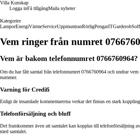
Villa Kunskap
Logga in
Få tillgång
Maila nyheter
Kategorier
Lampor
Energi
Värme
Service
Uppmuntran
Rörlig
Pengar
IT
Garderob
Sof
Vem ringer från numret 076676
Vem är bakom telefonnumret 0766760964?
Om du har fått samtal från telefonnumret 0766760964 och undrar vem s
nummer.
Varning för Credifi
Enligt de insamlade kommentarerna verkar det finnas en stark koppling t
Telefonförsäljning och bluff
Det framkommer även att samtalet kan kopplas till telefonförsäljning av 
med samtalet.