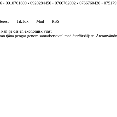
6
•
0910761600
•
0920284450
•
0766762002
•
0766760430
•
075179
terest
TikTok
Mail
RSS
m kan ge oss en ekonomisk vinst.
i kan tjäna pengar genom samarbetsavtal med återförsäljare. Återanvändn