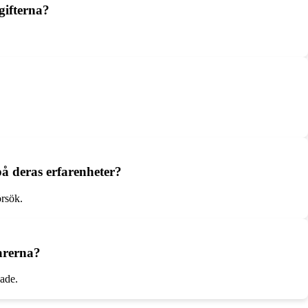
gifterna?
å deras erfarenheter?
örsök.
arerna?
bade.