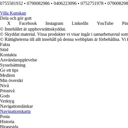
0755581932
•
0790082986
•
0406223096
•
0752751978
•
079008298
Villa Kunskap
Dela och gör gott
X
Facebook
Instagram
LinkedIn
YouTube
Pin
© Innehållet är upphovsrättsskyddat.
© Skyddat material. Vissa produkter vi visar ingår i samarbetsavtal so
© Rättigheterna till allt innehåll på denna webbplats är förbehållna. V
Fakta
Stöd
Kontakta
Användarupplevelse
Sysselsättning
Ge ett tips
Medlem
Min översikt
Nivå
Prisnivå
Gods
Verktyg
Navigationslänkar
Navigationskarta
Posta
Historia
Bloggsida