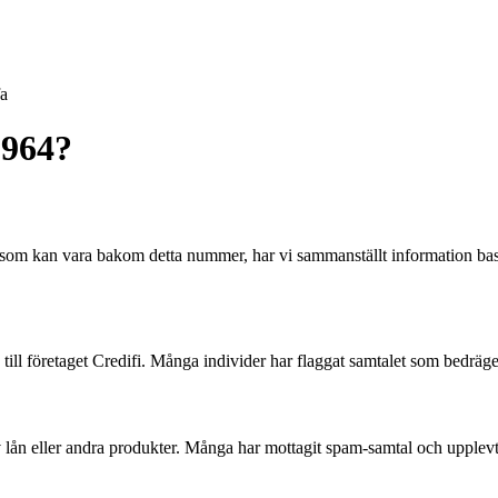
fa
0964?
om kan vara bakom detta nummer, har vi sammanställt information base
ill företaget Credifi. Många individer har flaggat samtalet som bedräge
lån eller andra produkter. Många har mottagit spam-samtal och upplevt at