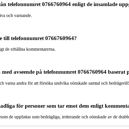
rån telefonnumret 0766760964 enligt de insamlade upp
tiva och varnande.
 till telefonnumret 0766760964?
igt de erhållna kommentarerna.
 med avseende på telefonnumret 0766760964 baserat p
h varna andra för att försöka undvika oönskade samtal och bedrägerif
adliga för personer som tar emot dem enligt komment
rsom de uppfattas som bedrägliga, irriterande och oönskade av de drab