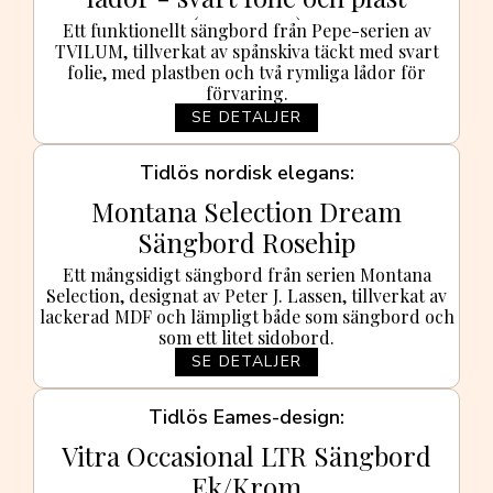
(40x40,25)
Ett funktionellt sängbord från Pepe-serien av
TVILUM, tillverkat av spånskiva täckt med svart
folie, med plastben och två rymliga lådor för
förvaring.
SE DETALJER
Tidlös nordisk elegans
Montana Selection Dream
Sängbord Rosehip
Ett mångsidigt sängbord från serien Montana
Selection, designat av Peter J. Lassen, tillverkat av
lackerad MDF och lämpligt både som sängbord och
som ett litet sidobord.
SE DETALJER
Tidlös Eames-design
Vitra Occasional LTR Sängbord
Ek/Krom