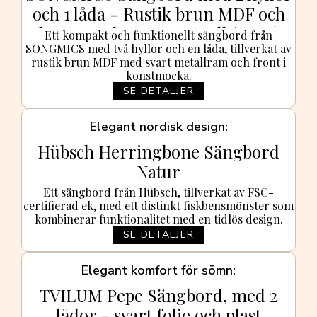
och 1 låda - Rustik brun MDF och
konstmocka/svart metall (41x41)
Ett kompakt och funktionellt sängbord från
SONGMICS med två hyllor och en låda, tillverkat av
rustik brun MDF med svart metallram och front i
konstmocka.
SE DETALJER
Elegant nordisk design
Hübsch Herringbone Sängbord
Natur
Ett sängbord från Hübsch, tillverkat av FSC-
certifierad ek, med ett distinkt fiskbensmönster som
kombinerar funktionalitet med en tidlös design.
SE DETALJER
Elegant komfort för sömn
TVILUM Pepe Sängbord, med 2
lådor - svart folie och plast