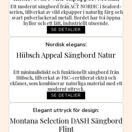
med 2 hyllor
Ett modernt sängbord från ACT NORDIC i Seaford-
serien, tillverkat av vild ekpapper i naturlig färg och
svart pulverlackerad metall. Bordet har två öppna
hyllor och ett lätt, industriellt utseende.
SE DETALJER
Nordisk elegans
Hübsch Appeal Sängbord Natur
Ett minimalistiskt och funktionellt sängbord från
Hübsch, tillverkat av FSC-certifierat ekträ och
ekfaner, som kombinerar naturliga material med ett
modernt uttryck.
SE DETALJER
Elegant uttryck för design
Montana Selection DASH Sängbord
Flint