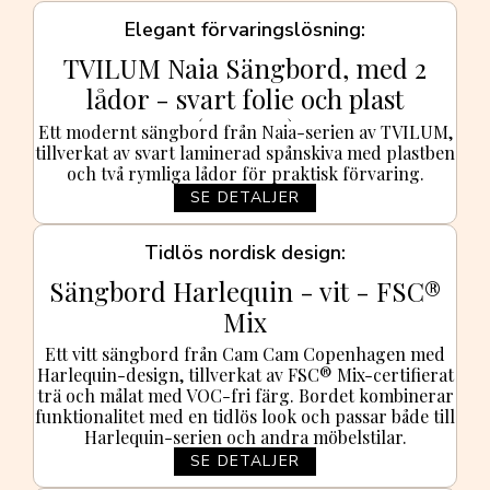
Elegant förvaringslösning
TVILUM Naia Sängbord, med 2
lådor - svart folie och plast
(40,4x50)
Ett modernt sängbord från Naia-serien av TVILUM,
tillverkat av svart laminerad spånskiva med plastben
och två rymliga lådor för praktisk förvaring.
SE DETALJER
Tidlös nordisk design
Sängbord Harlequin - vit - FSC®
Mix
Ett vitt sängbord från Cam Cam Copenhagen med
Harlequin-design, tillverkat av FSC® Mix-certifierat
trä och målat med VOC-fri färg. Bordet kombinerar
funktionalitet med en tidlös look och passar både till
Harlequin-serien och andra möbelstilar.
SE DETALJER