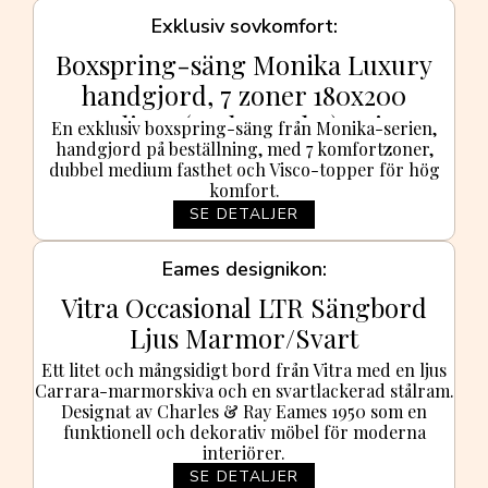
Exklusiv sovkomfort
Boxspring-säng Monika Luxury
handgjord, 7 zoner 180x200
Medium (under 80 kg) Beige
En exklusiv boxspring-säng från Monika-serien,
handgjord på beställning, med 7 komfortzoner,
Medium
dubbel medium fasthet och Visco-topper för hög
komfort.
SE DETALJER
Eames designikon
Vitra Occasional LTR Sängbord
Ljus Marmor/Svart
Ett litet och mångsidigt bord från Vitra med en ljus
Carrara-marmorskiva och en svartlackerad stålram.
Designat av Charles & Ray Eames 1950 som en
funktionell och dekorativ möbel för moderna
interiörer.
SE DETALJER