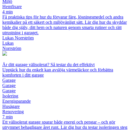
Miljö
Hemfixare
4 min
Få praktiska tips för hur du förvarar färg, lösningsmedel och andra
kemikalier på ett säkert och miljövänligt sätt. Lär dig hur du skyddar
både dig själv, ditt hem och naturen genom smarta rutiner och rätt
utrustning i garaget.
Lukas Norrström
Lukas
Norrström
Är ditt garage välisolerat? Så testar du det effektivt
Upptäck hur du enkelt kan avslöja värmeläckor och förbättra
komforten i ditt garage
Garage
Garage
Garage
Isolering
Energisparande
Husägare
Renovering
7 min
Ett välisolerat garage sparar både energi och pengar – och gör
utrymmet behagligare året runt. Lär dig hur du testar isoleringen steg