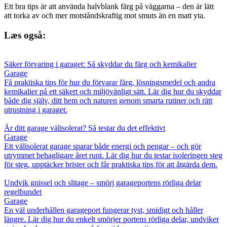
Ett bra tips är att använda halvblank färg på väggarna – den är lätt
att torka av och mer motståndskraftig mot smuts än en matt yta.
Læs også:
Säker förvaring i garaget: Så skyddar du färg och kemikalier
Garage
Få praktiska tips för hur du förvarar färg, lösningsmedel och andra
kemikalier på ett säkert och miljövänligt sätt. Lär dig hur du skyddar
både dig själv, ditt hem och naturen genom smarta rutiner och rätt
utrustning i garaget.
Är ditt garage välisolerat? Så testar du det effektivt
Garage
Ett välisolerat garage sparar både energi och pengar – och gör
utrymmet behagligare året runt. Lär dig hur du testar isoleringen steg
för steg, upptäcker brister och får praktiska tips för att åtgärda dem.
Undvik gnissel och slitage – smörj garageportens rörliga delar
regelbundet
Garage
En väl underhållen garageport fungerar tyst, smidigt och håller
längre. Lär dig hur du enkelt smörjer portens rörliga delar, undviker