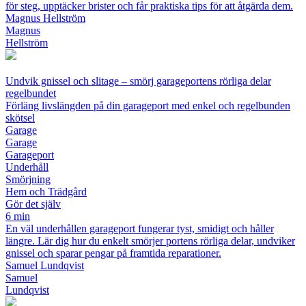
för steg, upptäcker brister och får praktiska tips för att åtgärda dem.
Magnus Hellström
Magnus
Hellström
Undvik gnissel och slitage – smörj garageportens rörliga delar
regelbundet
Förläng livslängden på din garageport med enkel och regelbunden
skötsel
Garage
Garage
Garageport
Underhåll
Smörjning
Hem och Trädgård
Gör det själv
6 min
En väl underhållen garageport fungerar tyst, smidigt och håller
längre. Lär dig hur du enkelt smörjer portens rörliga delar, undviker
gnissel och sparar pengar på framtida reparationer.
Samuel Lundqvist
Samuel
Lundqvist