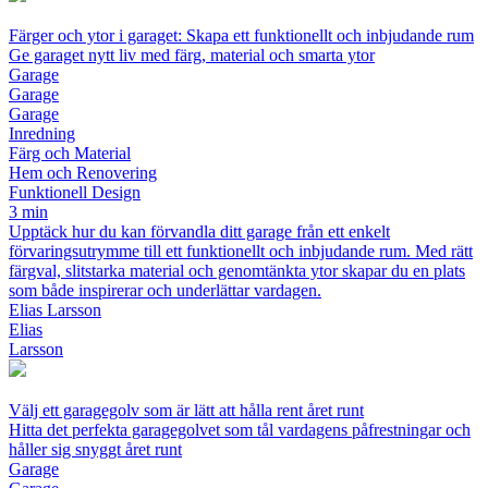
Färger och ytor i garaget: Skapa ett funktionellt och inbjudande rum
Ge garaget nytt liv med färg, material och smarta ytor
Garage
Garage
Garage
Inredning
Färg och Material
Hem och Renovering
Funktionell Design
3 min
Upptäck hur du kan förvandla ditt garage från ett enkelt
förvaringsutrymme till ett funktionellt och inbjudande rum. Med rätt
färgval, slitstarka material och genomtänkta ytor skapar du en plats
som både inspirerar och underlättar vardagen.
Elias Larsson
Elias
Larsson
Välj ett garagegolv som är lätt att hålla rent året runt
Hitta det perfekta garagegolvet som tål vardagens påfrestningar och
håller sig snyggt året runt
Garage