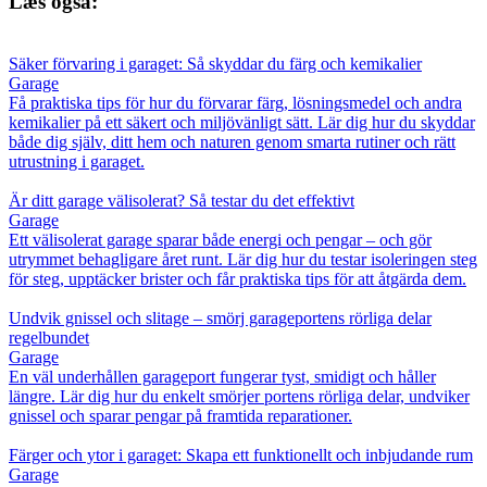
Læs også:
Säker förvaring i garaget: Så skyddar du färg och kemikalier
Garage
Få praktiska tips för hur du förvarar färg, lösningsmedel och andra
kemikalier på ett säkert och miljövänligt sätt. Lär dig hur du skyddar
både dig själv, ditt hem och naturen genom smarta rutiner och rätt
utrustning i garaget.
Är ditt garage välisolerat? Så testar du det effektivt
Garage
Ett välisolerat garage sparar både energi och pengar – och gör
utrymmet behagligare året runt. Lär dig hur du testar isoleringen steg
för steg, upptäcker brister och får praktiska tips för att åtgärda dem.
Undvik gnissel och slitage – smörj garageportens rörliga delar
regelbundet
Garage
En väl underhållen garageport fungerar tyst, smidigt och håller
längre. Lär dig hur du enkelt smörjer portens rörliga delar, undviker
gnissel och sparar pengar på framtida reparationer.
Färger och ytor i garaget: Skapa ett funktionellt och inbjudande rum
Garage