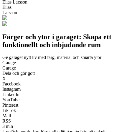
Elias Larsson
Elias
Larsson
Färger och ytor i garaget: Skapa ett
funktionellt och inbjudande rum
Ge garaget nytt liv med färg, material och smarta ytor
Garage
Garage
Dela och gör gott
X
Facebook
Instagram
LinkedIn
YouTube
Pinterest
TikTok
Mail
RSS
3 min
Upptäck hur du kan förvandla ditt garage från ett enkelt