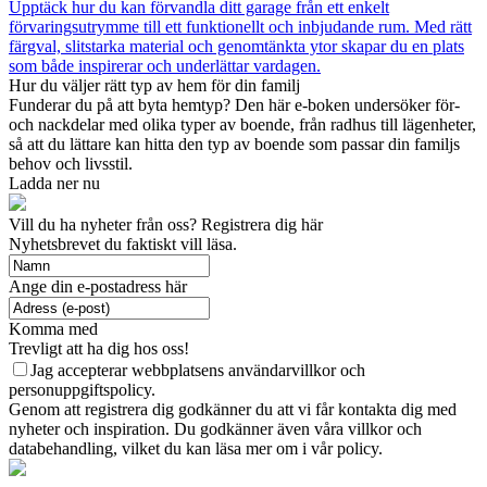
Upptäck hur du kan förvandla ditt garage från ett enkelt
förvaringsutrymme till ett funktionellt och inbjudande rum. Med rätt
färgval, slitstarka material och genomtänkta ytor skapar du en plats
som både inspirerar och underlättar vardagen.
Hur du väljer rätt typ av hem för din familj
Funderar du på att byta hemtyp? Den här e-boken undersöker för-
och nackdelar med olika typer av boende, från radhus till lägenheter,
så att du lättare kan hitta den typ av boende som passar din familjs
behov och livsstil.
Ladda ner nu
Vill du ha nyheter från oss? Registrera dig här
Nyhetsbrevet du faktiskt vill läsa.
Ange din e-postadress här
Komma med
Trevligt att ha dig hos oss!
Jag accepterar webbplatsens användarvillkor och
personuppgiftspolicy.
Genom att registrera dig godkänner du att vi får kontakta dig med
nyheter och inspiration. Du godkänner även våra villkor och
databehandling, vilket du kan läsa mer om i vår policy.