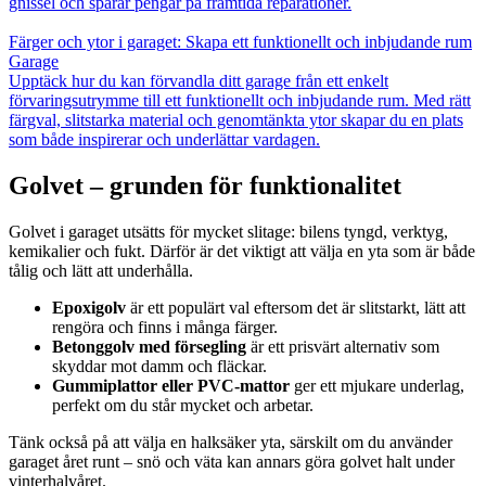
gnissel och sparar pengar på framtida reparationer.
Färger och ytor i garaget: Skapa ett funktionellt och inbjudande rum
Garage
Upptäck hur du kan förvandla ditt garage från ett enkelt
förvaringsutrymme till ett funktionellt och inbjudande rum. Med rätt
färgval, slitstarka material och genomtänkta ytor skapar du en plats
som både inspirerar och underlättar vardagen.
Golvet – grunden för funktionalitet
Golvet i garaget utsätts för mycket slitage: bilens tyngd, verktyg,
kemikalier och fukt. Därför är det viktigt att välja en yta som är både
tålig och lätt att underhålla.
Epoxigolv
är ett populärt val eftersom det är slitstarkt, lätt att
rengöra och finns i många färger.
Betonggolv med försegling
är ett prisvärt alternativ som
skyddar mot damm och fläckar.
Gummiplattor eller PVC-mattor
ger ett mjukare underlag,
perfekt om du står mycket och arbetar.
Tänk också på att välja en halksäker yta, särskilt om du använder
garaget året runt – snö och väta kan annars göra golvet halt under
vinterhalvåret.