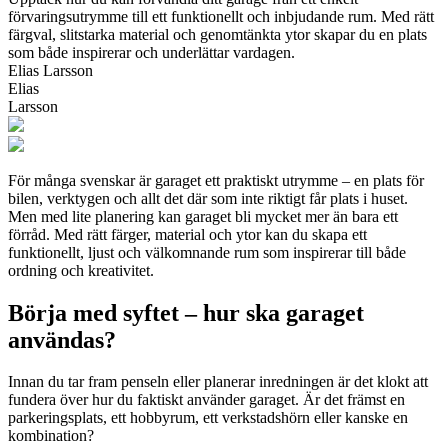
förvaringsutrymme till ett funktionellt och inbjudande rum. Med rätt
färgval, slitstarka material och genomtänkta ytor skapar du en plats
som både inspirerar och underlättar vardagen.
Elias Larsson
Elias
Larsson
För många svenskar är garaget ett praktiskt utrymme – en plats för
bilen, verktygen och allt det där som inte riktigt får plats i huset.
Men med lite planering kan garaget bli mycket mer än bara ett
förråd. Med rätt färger, material och ytor kan du skapa ett
funktionellt, ljust och välkomnande rum som inspirerar till både
ordning och kreativitet.
Börja med syftet – hur ska garaget
användas?
Innan du tar fram penseln eller planerar inredningen är det klokt att
fundera över hur du faktiskt använder garaget. Är det främst en
parkeringsplats, ett hobbyrum, ett verkstadshörn eller kanske en
kombination?