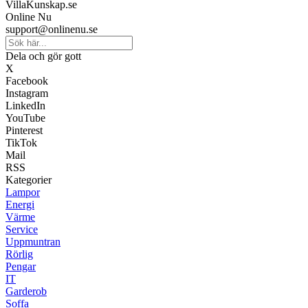
VillaKunskap.se
Online Nu
support@onlinenu.se
Dela och gör gott
X
Facebook
Instagram
LinkedIn
YouTube
Pinterest
TikTok
Mail
RSS
Kategorier
Lampor
Energi
Värme
Service
Uppmuntran
Rörlig
Pengar
IT
Garderob
Soffa