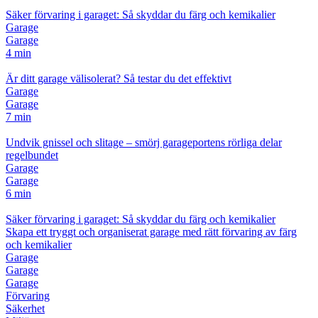
Säker förvaring i garaget: Så skyddar du färg och kemikalier
Garage
Garage
4 min
Är ditt garage välisolerat? Så testar du det effektivt
Garage
Garage
7 min
Undvik gnissel och slitage – smörj garageportens rörliga delar
regelbundet
Garage
Garage
6 min
Säker förvaring i garaget: Så skyddar du färg och kemikalier
Skapa ett tryggt och organiserat garage med rätt förvaring av färg
och kemikalier
Garage
Garage
Garage
Förvaring
Säkerhet