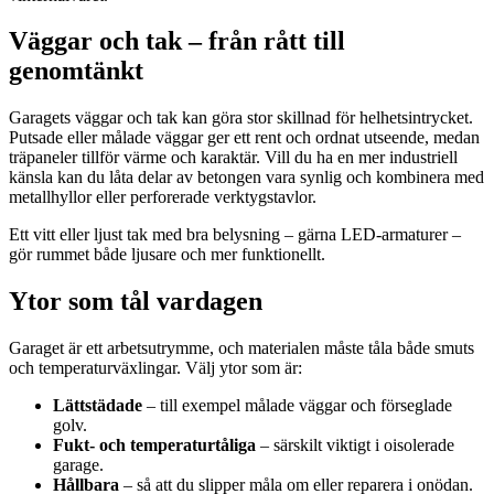
Väggar och tak – från rått till
genomtänkt
Garagets väggar och tak kan göra stor skillnad för helhetsintrycket.
Putsade eller målade väggar ger ett rent och ordnat utseende, medan
träpaneler tillför värme och karaktär. Vill du ha en mer industriell
känsla kan du låta delar av betongen vara synlig och kombinera med
metallhyllor eller perforerade verktygstavlor.
Ett vitt eller ljust tak med bra belysning – gärna LED-armaturer –
gör rummet både ljusare och mer funktionellt.
Ytor som tål vardagen
Garaget är ett arbetsutrymme, och materialen måste tåla både smuts
och temperaturväxlingar. Välj ytor som är:
Lättstädade
– till exempel målade väggar och förseglade
golv.
Fukt- och temperaturtåliga
– särskilt viktigt i oisolerade
garage.
Hållbara
– så att du slipper måla om eller reparera i onödan.