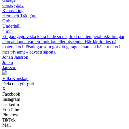
Garage
Garagegolv
Renovering
Hem och Trädgård
Golv
Underhåll
4 min
Ett garagegolv ska klara både smuts, fukt och temperaturskiftningar
utan att tappa varken funktion eller utseende. Här får du tips på
material och lösningar som gör ditt garage lättare att hålla rent och
mer trivsamt – oavsett säsong.
Johan Jansson
Johan
Jansson
Villa Kunskap
Dela och gör gott
X
Facebook
Instagram
LinkedIn
YouTube
Pinterest
TikTok
Mail