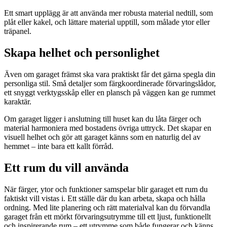
Ett smart upplägg är att använda mer robusta material nedtill, som
plåt eller kakel, och lättare material upptill, som målade ytor eller
träpanel.
Skapa helhet och personlighet
Även om garaget främst ska vara praktiskt får det gärna spegla din
personliga stil. Små detaljer som färgkoordinerade förvaringslådor,
ett snyggt verktygsskåp eller en plansch på väggen kan ge rummet
karaktär.
Om garaget ligger i anslutning till huset kan du låta färger och
material harmoniera med bostadens övriga uttryck. Det skapar en
visuell helhet och gör att garaget känns som en naturlig del av
hemmet – inte bara ett kallt förråd.
Ett rum du vill använda
När färger, ytor och funktioner samspelar blir garaget ett rum du
faktiskt vill vistas i. Ett ställe där du kan arbeta, skapa och hålla
ordning. Med lite planering och rätt materialval kan du förvandla
garaget från ett mörkt förvaringsutrymme till ett ljust, funktionellt
och inspirerande rum – ett utrymme som både fungerar och känns