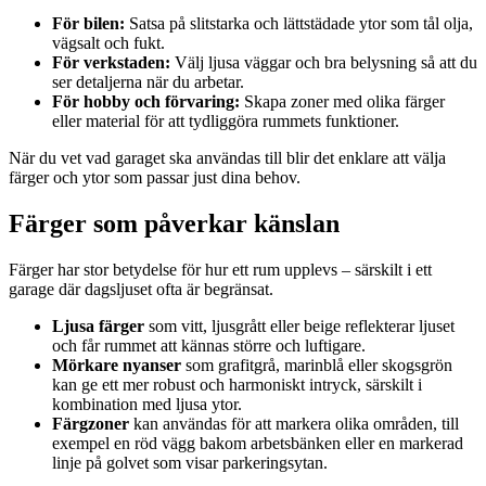
För bilen:
Satsa på slitstarka och lättstädade ytor som tål olja,
vägsalt och fukt.
För verkstaden:
Välj ljusa väggar och bra belysning så att du
ser detaljerna när du arbetar.
För hobby och förvaring:
Skapa zoner med olika färger
eller material för att tydliggöra rummets funktioner.
När du vet vad garaget ska användas till blir det enklare att välja
färger och ytor som passar just dina behov.
Färger som påverkar känslan
Färger har stor betydelse för hur ett rum upplevs – särskilt i ett
garage där dagsljuset ofta är begränsat.
Ljusa färger
som vitt, ljusgrått eller beige reflekterar ljuset
och får rummet att kännas större och luftigare.
Mörkare nyanser
som grafitgrå, marinblå eller skogsgrön
kan ge ett mer robust och harmoniskt intryck, särskilt i
kombination med ljusa ytor.
Färgzoner
kan användas för att markera olika områden, till
exempel en röd vägg bakom arbetsbänken eller en markerad
linje på golvet som visar parkeringsytan.