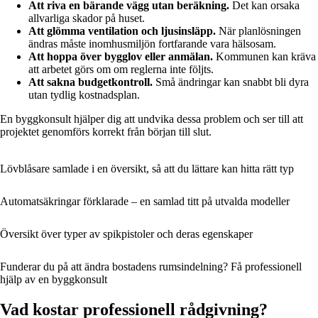
Att riva en bärande vägg utan beräkning.
Det kan orsaka
allvarliga skador på huset.
Att glömma ventilation och ljusinsläpp.
När planlösningen
ändras måste inomhusmiljön fortfarande vara hälsosam.
Att hoppa över bygglov eller anmälan.
Kommunen kan kräva
att arbetet görs om om reglerna inte följts.
Att sakna budgetkontroll.
Små ändringar kan snabbt bli dyra
utan tydlig kostnadsplan.
En byggkonsult hjälper dig att undvika dessa problem och ser till att
projektet genomförs korrekt från början till slut.
Lövblåsare samlade i en översikt, så att du lättare kan hitta rätt typ
Automatsäkringar förklarade – en samlad titt på utvalda modeller
Översikt över typer av spikpistoler och deras egenskaper
Funderar du på att ändra bostadens rumsindelning? Få professionell
hjälp av en byggkonsult
Vad kostar professionell rådgivning?