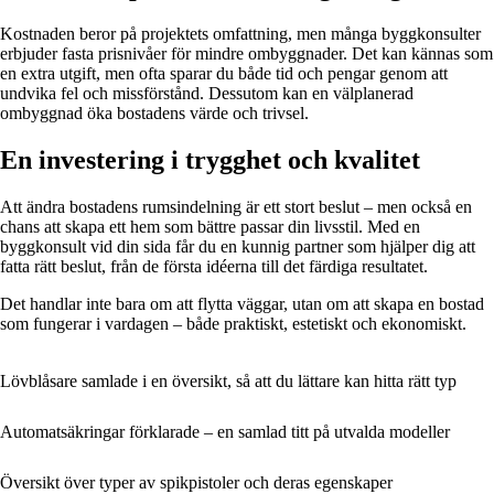
Kostnaden beror på projektets omfattning, men många byggkonsulter
erbjuder fasta prisnivåer för mindre ombyggnader. Det kan kännas som
en extra utgift, men ofta sparar du både tid och pengar genom att
undvika fel och missförstånd. Dessutom kan en välplanerad
ombyggnad öka bostadens värde och trivsel.
En investering i trygghet och kvalitet
Att ändra bostadens rumsindelning är ett stort beslut – men också en
chans att skapa ett hem som bättre passar din livsstil. Med en
byggkonsult vid din sida får du en kunnig partner som hjälper dig att
fatta rätt beslut, från de första idéerna till det färdiga resultatet.
Det handlar inte bara om att flytta väggar, utan om att skapa en bostad
som fungerar i vardagen – både praktiskt, estetiskt och ekonomiskt.
Lövblåsare samlade i en översikt, så att du lättare kan hitta rätt typ
Automatsäkringar förklarade – en samlad titt på utvalda modeller
Översikt över typer av spikpistoler och deras egenskaper