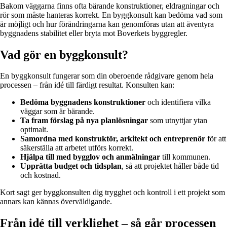
Bakom väggarna finns ofta bärande konstruktioner, eldragningar och
rör som måste hanteras korrekt. En byggkonsult kan bedöma vad som
är möjligt och hur förändringarna kan genomföras utan att äventyra
byggnadens stabilitet eller bryta mot Boverkets byggregler.
Vad gör en byggkonsult?
En byggkonsult fungerar som din oberoende rådgivare genom hela
processen – från idé till färdigt resultat. Konsulten kan:
Bedöma byggnadens konstruktioner
och identifiera vilka
väggar som är bärande.
Ta fram förslag på nya planlösningar
som utnyttjar ytan
optimalt.
Samordna med konstruktör, arkitekt och entreprenör
för att
säkerställa att arbetet utförs korrekt.
Hjälpa till med bygglov och anmälningar
till kommunen.
Upprätta budget och tidsplan
, så att projektet håller både tid
och kostnad.
Kort sagt ger byggkonsulten dig trygghet och kontroll i ett projekt som
annars kan kännas överväldigande.
Från idé till verklighet – så går processen