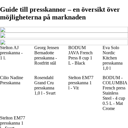
Guide till presskannor – en översikt över
möjligheterna på marknaden
Stelton AJ
Georg Jensen
BODUM
Eva Solo
presskanna -
Bernadotte
JAVA French
Nordic
1 l.
presskanna -
Press 8 cup 1
Kitchen
Rostfritt stål
L - Black
presskanna
1,0 l
Cilio Nadine
Rosendahl
Stelton EM77
BODUM -
Presskanna
Grand Cru
presskanna 1
COLUMBIA
presskanna
l - Vit
French press
1,0 l - Svart
Stainless
Steel - 4 cup
0.5 L - Mat
Crome
Stelton EM77
presskanna 1