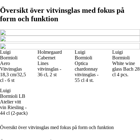
Översikt över vitvinsglas med fokus på
form och funktion
Luigi
Holmegaard
Luigi
Luigi
Bormioli
Cabernet
Bormioli
Bormioli
Aero
Lines
Optica
White wine
Vitvinsglas
vitvinsglas -
chardonnay
glass Bach 28
18,3 cm/32,5
36 cl, 2 st
vitvinsglas -
cl 4 pcs.
cl - 6 st
55 cl 4 st.
Luigi
Bormioli LB
Atelier vitt
vin Riesling -
44 cl (2-pack)
Översikt över vitvinsglas med fokus på form och funktion