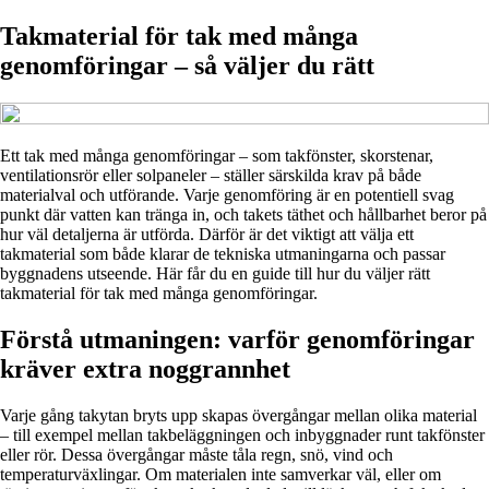
Takmaterial för tak med många
genomföringar – så väljer du rätt
Ett tak med många genomföringar – som takfönster, skorstenar,
ventilationsrör eller solpaneler – ställer särskilda krav på både
materialval och utförande. Varje genomföring är en potentiell svag
punkt där vatten kan tränga in, och takets täthet och hållbarhet beror på
hur väl detaljerna är utförda. Därför är det viktigt att välja ett
takmaterial som både klarar de tekniska utmaningarna och passar
byggnadens utseende. Här får du en guide till hur du väljer rätt
takmaterial för tak med många genomföringar.
Förstå utmaningen: varför genomföringar
kräver extra noggrannhet
Varje gång takytan bryts upp skapas övergångar mellan olika material
– till exempel mellan takbeläggningen och inbyggnader runt takfönster
eller rör. Dessa övergångar måste tåla regn, snö, vind och
temperaturväxlingar. Om materialen inte samverkar väl, eller om