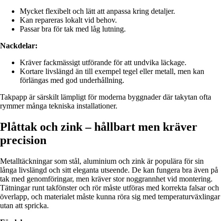
Mycket flexibelt och lätt att anpassa kring detaljer.
Kan repareras lokalt vid behov.
Passar bra för tak med låg lutning.
Nackdelar:
Kräver fackmässigt utförande för att undvika läckage.
Kortare livslängd än till exempel tegel eller metall, men kan
förlängas med god underhållning.
Takpapp är särskilt lämpligt för moderna byggnader där takytan ofta
rymmer många tekniska installationer.
Plåttak och zink – hållbart men kräver
precision
Metalltäckningar som stål, aluminium och zink är populära för sin
långa livslängd och sitt eleganta utseende. De kan fungera bra även på
tak med genomföringar, men kräver stor noggrannhet vid montering.
Tätningar runt takfönster och rör måste utföras med korrekta falsar och
överlapp, och materialet måste kunna röra sig med temperaturväxlingar
utan att spricka.