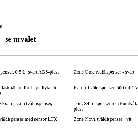
fa
 se urvalet
penser, 0,5 L, svart ABS-plast
Zone Ume tvåldispenser - svart
flaskhållare för Lape flytande
Katrin Tvåldispenser, 500 ml. Tv
a
e Foam, skumtvåldispenser,
Tork S4 -dispenser för skumtvål, b
plast
 tvåldispenser med sensor LTX
Zone Nova tvåldispenser - vit