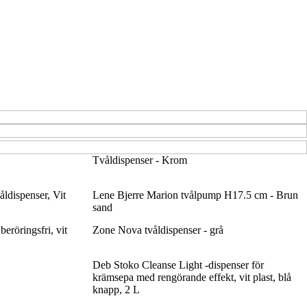
Tvåldispenser - Krom
åldispenser, Vit
Lene Bjerre Marion tvålpump H17.5 cm - Brun
sand
eröringsfri, vit
Zone Nova tvåldispenser - grå
Deb Stoko Cleanse Light -dispenser för
krämsepa med rengörande effekt, vit plast, blå
knapp, 2 L