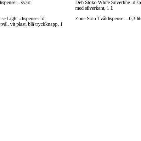
spenser - svart
Deb Stoko White Silverline -dispe
med silverkant, 1 L
se Light -dispenser för
Zone Solo Tvåldispenser - 0,3 lit
vål, vit plast, blå tryckknapp, 1