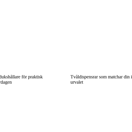
ukshållare för praktisk
Tvåldispensrar som matchar din 
rdagen
urvalet