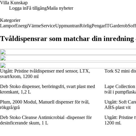
Villa Kunskap
Logga in
Få tillgång
Maila nyheter
Kategorier
Lampor
Energi
Värme
Service
Uppmuntran
Rörlig
Pengar
IT
Garderob
Sof
Tvåldispensrar som matchar din inredning –
Utgått: Pristine tvåldispenser med sensor, LTX,
Tork S2 mini dis
svart/krom, 1200 ml
Deb Stoko dispenser, beröringsfri, svart plast med
Lape Collection 
kromkant, 1,2 L
tvål i pumpflask
Plum, 2000 Modul, Manuell dispenser för tvål,
Utgått: Soft Car
rökgrå/grå
ABS-plast vit
Deb Stoko Cleanse Antimicrobial -dispenser för
Utgått: Pristine
desinficerande skum, 1 L
1200 ml.