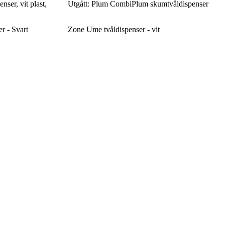
nser, vit plast,
Utgått: Plum CombiPlum skumtvåldispenser
er - Svart
Zone Ume tvåldispenser - vit