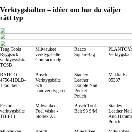
Verktygsbälten – idéer om hur du väljer
rätt typ
Teng Tools
Milwaukee
Raaco
PLANTOY
Ryggsäck
verktygsbälte
SquareBag
Verktygsbält
verktygsväska
Contractor rig
TCSB
BAHCO
Bosch
Stanley
Makita E-
4750-HDLB-
Verktygsbälte
Leather
05337
1 tool belt
och
Double Nail
handverktygsset
Pocket
Pouch
Festool
Milwaukee
Bosch Tool
Stanley
verktygsbälte
Fuel väska -
Belt 93 S/M
Leather Nail
TB-FT1
Storlek XL
And Hamme
Pouch
Milwaukee
Bosch
Milwaukee
Milwaukee