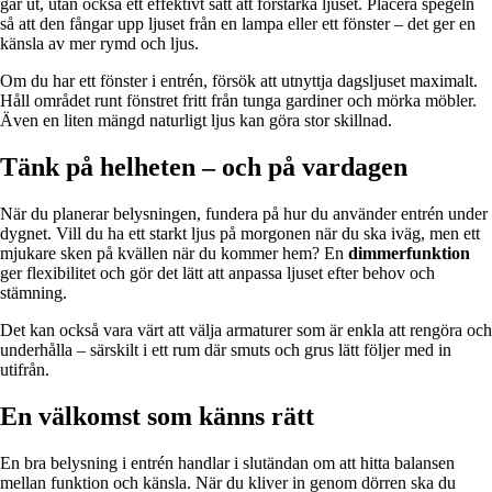
går ut, utan också ett effektivt sätt att förstärka ljuset. Placera spegeln
så att den fångar upp ljuset från en lampa eller ett fönster – det ger en
känsla av mer rymd och ljus.
Om du har ett fönster i entrén, försök att utnyttja dagsljuset maximalt.
Håll området runt fönstret fritt från tunga gardiner och mörka möbler.
Även en liten mängd naturligt ljus kan göra stor skillnad.
Tänk på helheten – och på vardagen
När du planerar belysningen, fundera på hur du använder entrén under
dygnet. Vill du ha ett starkt ljus på morgonen när du ska iväg, men ett
mjukare sken på kvällen när du kommer hem? En
dimmerfunktion
ger flexibilitet och gör det lätt att anpassa ljuset efter behov och
stämning.
Det kan också vara värt att välja armaturer som är enkla att rengöra och
underhålla – särskilt i ett rum där smuts och grus lätt följer med in
utifrån.
En välkomst som känns rätt
En bra belysning i entrén handlar i slutändan om att hitta balansen
mellan funktion och känsla. När du kliver in genom dörren ska du