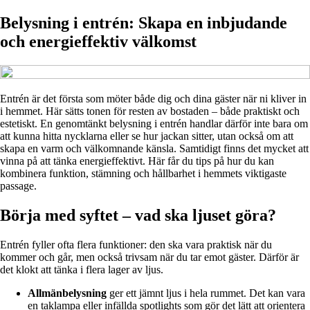
Belysning i entrén: Skapa en inbjudande
och energieffektiv välkomst
Entrén är det första som möter både dig och dina gäster när ni kliver in
i hemmet. Här sätts tonen för resten av bostaden – både praktiskt och
estetiskt. En genomtänkt belysning i entrén handlar därför inte bara om
att kunna hitta nycklarna eller se hur jackan sitter, utan också om att
skapa en varm och välkomnande känsla. Samtidigt finns det mycket att
vinna på att tänka energieffektivt. Här får du tips på hur du kan
kombinera funktion, stämning och hållbarhet i hemmets viktigaste
passage.
Börja med syftet – vad ska ljuset göra?
Entrén fyller ofta flera funktioner: den ska vara praktisk när du
kommer och går, men också trivsam när du tar emot gäster. Därför är
det klokt att tänka i flera lager av ljus.
Allmänbelysning
ger ett jämnt ljus i hela rummet. Det kan vara
en taklampa eller infällda spotlights som gör det lätt att orientera