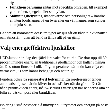
sig.
Funktionsbelysning
riktas mot specifika områden, till exempel
garderoben, spegeln eller skohyllan.
Stämningsbelysning
skapar värme och personlighet – kanske
en liten bordslampa på en byrå eller en vägglampa som sprider
ett mjukt sken.
Genom att kombinera dessa tre typer av ljus får du både funktionalitet
och atmosfär – utan att behöva tända allt på en gång.
Välj energieffektiva ljuskällor
LED-lampor är idag det självklara valet för entrén. De drar upp till 80
procent mindre energi än traditionella glödlampor och håller i många
år. Dessutom finns de i olika färgtemperaturer, så att du kan välja ett
varmt vitt ljus som känns behagligt och naturligt.
Fundera också på
sensorstyrd belysning
. En rörelsesensor tänder
automatiskt ljuset när du kliver in och släcker när du går ut. Det är
både praktiskt och energisnålt – särskilt i vardagen när händerna ofta är
fulla av väskor, post eller barnkläder.
Isolering i små bostäder: Så utnyttjar du utrymmet och energin på bästa