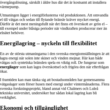
övergångslösning, särskilt i äldre hus där det är kostsamt att installera
värmepump.
Utmaningen ligger i energiförlusterna vid produktionen. Att omvandla
el till vätgas och sedan till flytande bränsle kräver mycket energi.
Därför är det mest meningsfullt när det finns ett överskott av grön el –
till exempel under blåsiga perioder när vindkraften producerar mer än
elnätet behöver.
Energilagring – nyckeln till flexibilitet
En av de största utmaningarna i den svenska energiomställningen är att
lagra energi när solen inte skiner och vinden mojnar. Här kan både
vätgas och syntetiska bränslen spela en viktig roll. De fungerar som
energilager
som kan lagra överskottsel och frigöra den när efterfrågan
ökar.
I framtiden kan man tänka sig att bostadsområden har gemensamma
vätgaslager som förser husen med energi under vintermånaderna. Flera
svenska forskningsprojekt, bland annat vid Chalmers och Luleå
tekniska universitet, undersöker hur sådan lokal lagring kan bli
verklighet.
Ekonomi och tillgänglighet