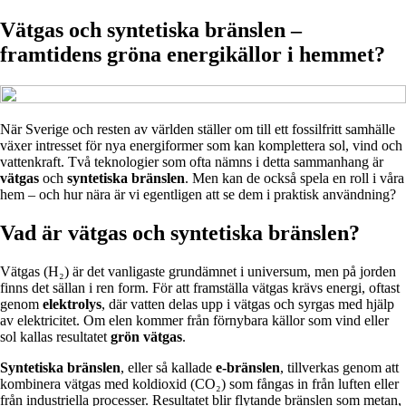
Vätgas och syntetiska bränslen –
framtidens gröna energikällor i hemmet?
När Sverige och resten av världen ställer om till ett fossilfritt samhälle
växer intresset för nya energiformer som kan komplettera sol, vind och
vattenkraft. Två teknologier som ofta nämns i detta sammanhang är
vätgas
och
syntetiska bränslen
. Men kan de också spela en roll i våra
hem – och hur nära är vi egentligen att se dem i praktisk användning?
Vad är vätgas och syntetiska bränslen?
Vätgas (H₂) är det vanligaste grundämnet i universum, men på jorden
finns det sällan i ren form. För att framställa vätgas krävs energi, oftast
genom
elektrolys
, där vatten delas upp i vätgas och syrgas med hjälp
av elektricitet. Om elen kommer från förnybara källor som vind eller
sol kallas resultatet
grön vätgas
.
Syntetiska bränslen
, eller så kallade
e-bränslen
, tillverkas genom att
kombinera vätgas med koldioxid (CO₂) som fångas in från luften eller
från industriella processer. Resultatet blir flytande bränslen som metan,