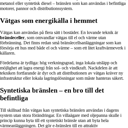
metanol eller syntetisk diesel – bränslen som kan användas i befintliga
motorer, pannor och distributionssystem.
Vätgas som energikälla i hemmet
Vätgas kan användas på flera sätt i bostäder. En lovande teknik är
bränsleceller
, som omvandlar vätgas till el och värme utan
förbränning. Det finns redan små bränslecellsanläggningar som kan
försörja ett hus med både el och värme – som ett litet kraftvärmeverk i
källaren.
Fördelarna är tydliga: hög verkningsgrad, inga lokala utsläpp och
möjlighet att lagra energi från sol- och vindkraft. Nackdelen är att
tekniken fortfarande är dyr och att distributionen av vätgas kräver ny
infrastruktur eller lokala lagringslösningar som måste hanteras säkert.
Syntetiska bränslen – en bro till det
befintliga
Till skillnad från vätgas kan syntetiska bränslen användas i dagens
system utan stora förändringar. En villaägare med oljepanna skulle i
princip kunna byta till ett syntetiskt bränsle utan att byta hela
värmeanläggningen. Det gör e-bränslen till en attraktiv