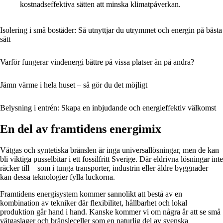
kostnadseffektiva sätten att minska klimatpåverkan.
Isolering i små bostäder: Så utnyttjar du utrymmet och energin på bästa
sätt
Varför fungerar vindenergi bättre på vissa platser än på andra?
Jämn värme i hela huset – så gör du det möjligt
Belysning i entrén: Skapa en inbjudande och energieffektiv välkomst
En del av framtidens energimix
Vätgas och syntetiska bränslen är inga universallösningar, men de kan
bli viktiga pusselbitar i ett fossilfritt Sverige. Där eldrivna lösningar inte
räcker till – som i tunga transporter, industrin eller äldre byggnader –
kan dessa teknologier fylla luckorna.
Framtidens energisystem kommer sannolikt att bestå av en
kombination av tekniker där flexibilitet, hållbarhet och lokal
produktion går hand i hand. Kanske kommer vi om några år att se små
vätgaslager och bränsleceller som en naturlig del av svenska