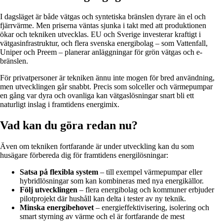
I dagsläget är både vätgas och syntetiska bränslen dyrare än el och
fjärrvärme. Men priserna väntas sjunka i takt med att produktionen
ökar och tekniken utvecklas. EU och Sverige investerar kraftigt i
vätgasinfrastruktur, och flera svenska energibolag – som Vattenfall,
Uniper och Preem – planerar anläggningar för grön vätgas och e-
bränslen.
För privatpersoner är tekniken ännu inte mogen för bred användning,
men utvecklingen går snabbt. Precis som solceller och värmepumpar
en gång var dyra och ovanliga kan vätgaslösningar snart bli ett
naturligt inslag i framtidens energimix.
Vad kan du göra redan nu?
Även om tekniken fortfarande är under utveckling kan du som
husägare förbereda dig för framtidens energilösningar:
Satsa på flexibla system
– till exempel värmepumpar eller
hybridlösningar som kan kombineras med nya energikällor.
Följ utvecklingen
– flera energibolag och kommuner erbjuder
pilotprojekt där hushåll kan delta i tester av ny teknik.
Minska energibehovet
– energieffektivisering, isolering och
smart styrning av värme och el är fortfarande de mest