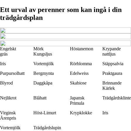
Ett urval av perenner som kan ingå i din
trädgårdsplan
Engelskt
Mörk
Höstanemon
Krypande
gräs
Kungsljus
nattljus
Iris
Vortemjölk
Rörblomma
Stäppsalvia
Purpursolhatt
Bergmynta
Edelweiss
Praktgaura
Blyrod
Daggkåpa
Skabiose
Brinnande
Kärlek
Nejlikrot
Blåhatt
Japansk
Trädgårdsklinte
Primula
Virginsk
Höst-Limurt
Krypklokke
Iris
Ärenpris
Vortemjölk
Trädgårdslupin